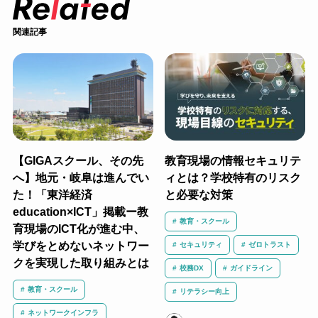
関連記事
【GIGAスクール、その先
教育現場の情報セキュリテ
へ】地元・岐阜は進んでい
ィとは？学校特有のリスク
た！「東洋経済
と必要な対策
education×ICT」掲載ー教
教育・スクール
育現場のICT化が進む中、
学びをとめないネットワー
セキュリティ
ゼロトラスト
クを実現した取り組みとは
校務DX
ガイドライン
教育・スクール
リテラシー向上
ネットワークインフラ