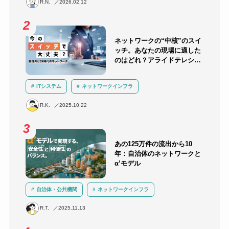
R.N.
2026.02.12
セキュリティ教育・訓練
ランサムウェア
ネットワークの“中核”のスイ
ッチ。あなたの現場に適した
のはどれ？アライドテレシス
のスイッチラインナップを解
説！
ITシステム
ネットワークインフラ
ネットワーク機器選定
R.K.
2025.10.22
あの125万件の流出から10
年：自治体のネットワークと
α’モデル
自治体・公共機関
ネットワークインフラ
セキュリティ
クラウド
LGWAN
α’モデル
R.T.
2025.11.13
三層分離