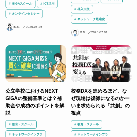
GIGAスクール
ICT活用
導入支援
オンラインセミナー
ネットワーク最適化
S.S.
2025.06.25
R.N.
2026.07.01
公立学校におけるNEXT
校務DXを進めるほど、な
GIGAの整備基準とは？補
ぜ現場は複雑になるのかー
助金や成功のポイントを解
いま求められる「共創」の
説
視点
教育・スクール
教育・スクール
ネットワークインフラ
ネットワークインフラ