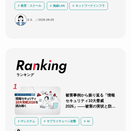
教育・スクール
無線LAN
ネットワークインフラ
ICT活用
運用負荷軽減
導入事例
S.S.
2026.08.05
ランキング
被害事例から振り返る「情報
セキュリティ10大脅威
2026」――被害の実状と防御
のポイント
ITシステム
サプライチェーン攻撃
AI
サイバー攻撃
セキュリティ
インシデント対応