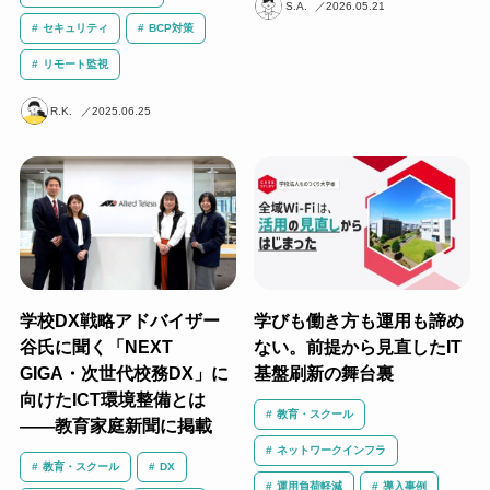
S.A.
2026.05.21
セキュリティ
BCP対策
リモート監視
R.K.
2025.06.25
学校DX戦略アドバイザー
学びも働き方も運用も諦め
谷氏に聞く「NEXT
ない。前提から見直したIT
GIGA・次世代校務DX」に
基盤刷新の舞台裏
向けたICT環境整備とは
教育・スクール
——教育家庭新聞に掲載
ネットワークインフラ
教育・スクール
DX
運用負荷軽減
導入事例