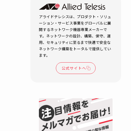
地域の価値
ップ！観光
政を支える
LAN
自治体・公共機関
ネットワークイ
セキュリティ
BCP対策
無線
R.T.
2026.04.15
防災
アライドテレシスは、プロダク
ーション・サービス事業をグロ
開するネットワーク機器専業メ
構成かつ
す。ネットワークの設計、構築
用、セキュリティに至るまで快