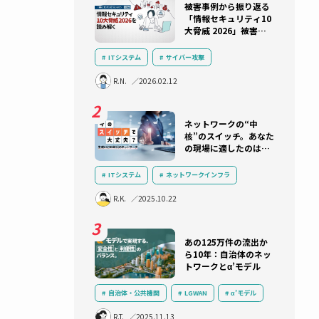
分とい
布やレ
ていま
ランキング
を問わ
被害事例か
「情報セキ
大脅威 202
ドサービ
実状と防御
維持とと
ITシステム
サイバー攻撃
セキュリティ
インシデント対応
R.N.
2026.02.12
術情報ネ
セキュリティ教育・訓練
ランサム
ク整備も
サプライチェーン攻撃
AI
ネットワー
核”のスイ
の現場に適
れ？アライ
Tの現
のスイッチ