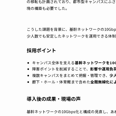
徳島文理大学では、複数キャンパスをまたい
安定性と、将来を見据えた基盤整備が課題と
在する郊外型キャンパスでは、建物間の距離
えに、現場を走り回っての対応や基幹スイッ
な時間を要していた状況がありました。ネッ
れているケーブルでは増速できないという課
た構成の再検討も求められました。
さらに、郊外型のキャンパスから地上18階・
の移転も計画されており、都市型キャンパス
境の構築も必要でした。
こうした課題を背景に、基幹ネットワークの1
少人数でも安定したネットワークを運用でき