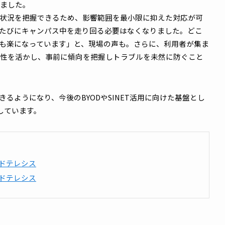
クを
10Gbps
化
し、将来的な通信量増加にも対応できる基盤
運用負荷を最小限に抑えられる
構成
き、
少人数体制でも安定運用可能な統合管理
の仕組み
線化により、キャンパスのどこでも学びを止めない
環境を実現
直し、あわせて統合管理の仕組みを整えたことで、キャンパス
減されました。
面から状況を把握できるため、影響範囲を最小限に抑えた対
起きるたびにキャンパス中を走り回る必要はなくなりました
がとても楽になっています」と、現場の声も。さらに、利用
スの特性を活かし、事前に傾向を把握しトラブルを未然に防