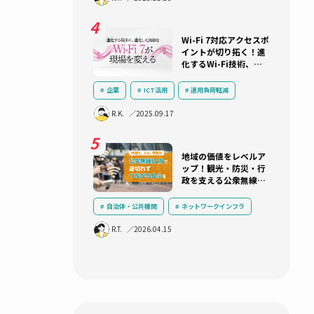
ITシステム
ネットワークインフラ
プを解説！
ネットワーク機器選定
R.K.
2025.10.22
あの125万
ら10年：
トワークとα
自治体・公共機関
LGWAN
R.K.
三層分離
ネットワークインフラ
R.T.
2025.11.13
セキュリティ
クラウド
Wi-Fi 7
イントが切
化するWi-
り遅れない
ておくべき
企業
ICT活用
運用負荷軽
改革
技術解説
無線LAN
R.K.
2025.09.17
ネットワークインフラ