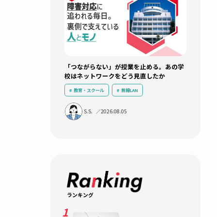
新着記事
「つながらない」が授業を止め
校はネットワークをどう見直し
教育・スクール
無線LAN
ネットワークインフラ
ICT活用
S.S.
2026.08.05
運用負荷軽減
導入事例