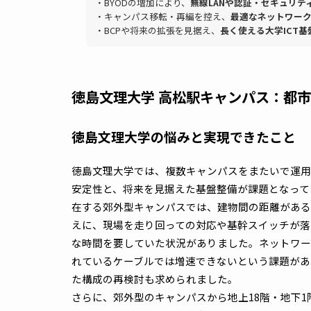
場で課題となっています。
次章では、どのように解決していったのかを
こんなお悩みのある方におすすめの記事です
・大学の情シス・ICT担当として、
広いキャン
・障害時に現場対応が多く、
運用が属人化し
・BYODの増加により、
無線LANや認証・セキ
・キャンパス移転・再編を控え、
最適なネッ
・BCPや将来の拡張を見据え、
長く使える大学
徳島文理大学 高松駅キャンパス
徳島文理大学の悩みと実現できたこ