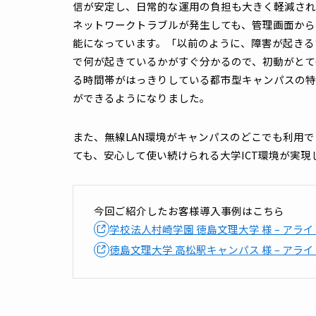
採用ポイント
キャンパス全体を支える
基幹ネットワー
障害ポイントを削減することで、
影響や
複数キャンパスをまとめて把握・管理で
廊下・ホール・体育館まで含めた
全館無
導入後の成果・現場の声
基幹ネットワークの10Gbps化と構成の見
信が安定し、日常的な運用の負担も大きく軽
ネットワークトラブルが発生しても、管理画
能になっています。「以前のように、障害が
で何が起きているかがすぐ分かるので、初動
る時間帯がはっきりしている都市型キャンパ