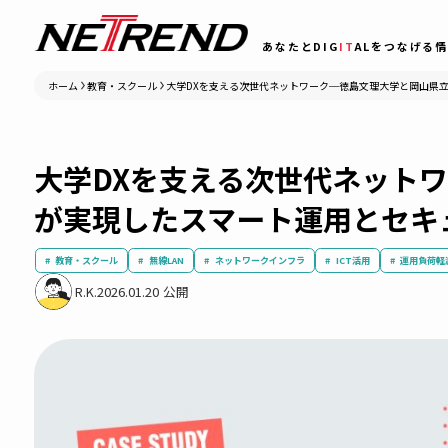
あなたとDIG
IT
ALをつ
ホーム
教育・スクール
大学DXを支える次世代ネットワーク─徳島文理大学
大学DXを支える次世代ネッ
が実現したスマート運用と
教育・スクール
無線LAN
ネットワークインフラ
ICT活用
R.K.
2026.01.20