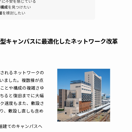
大学ごとにご紹介します。
！
パスや複数棟を少人数で安定運用
することを求められている
ている
と感じている
ュリティ
に不安を感じている
トワーク構成
を見つけたい
ICT基盤
を検討したい
：都市型キャンパスに最適化したネットワーク
と