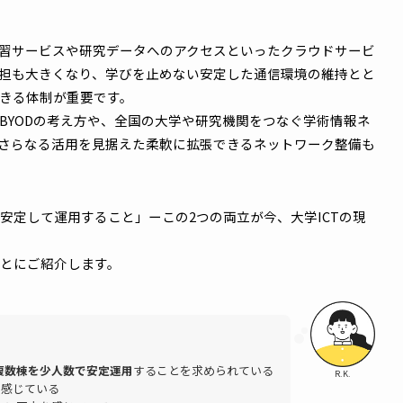
課題とは
、特定の教室や研究室といった限られた場所でつながれば十
につれ、教材や資料のデジタル化だけでなく、授業資料の配
日々の学びそのものがネットワークを前提とする形に変わっ
ど複数の端末を持ち歩くようになったことで、学内全土で場所
り、学習サービスや研究データへのアクセスといったクラウ
理の負担も大きくなり、学びを止めない安定した通信環境の
対応できる体制が重要です。
で学ぶBYODの考え方や、全国の大学や研究機関をつなぐ学
るため、さらなる活用を見据えた柔軟に拡張できるネットワー
よく安定して運用すること」ーこの2つの両立が今、大学IC