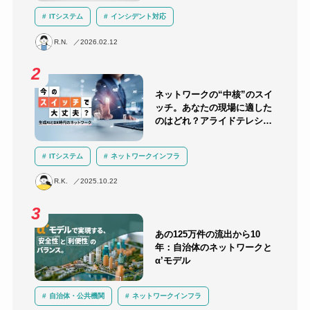
ITシステム
インシデント対応
セキュリティ教育・訓練
ランサムウェア
R.N.
2026.02.12
サプライチェーン攻撃
AI
サイバー攻撃
セキュリティ
ネットワークの“中核”のスイ
ッチ。あなたの現場に適した
のはどれ？アライドテレシス
のスイッチラインナップを解
説！
ITシステム
ネットワークインフラ
ネットワーク機器選定
R.K.
2025.10.22
あの125万件の流出から10
年：自治体のネットワークと
α’モデル
自治体・公共機関
ネットワークインフラ