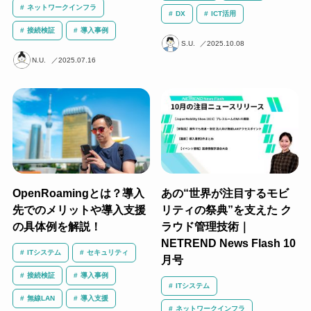
ネットワークインフラ
DX
ICT活用
接続検証
導入事例
S.U.
2025.10.08
N.U.
2025.07.16
OpenRoamingとは？導入
あの“世界が注目するモビ
先でのメリットや導入支援
リティの祭典”を支えた ク
の具体例を解説！
ラウド管理技術｜
NETREND News Flash 10
ITシステム
セキュリティ
月号
接続検証
導入事例
ITシステム
無線LAN
導入支援
ネットワークインフラ