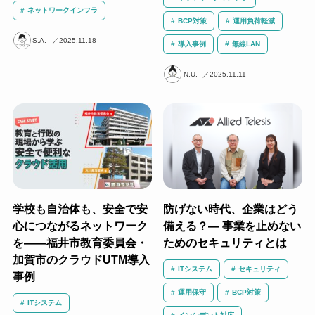
ネットワークインフラ
BCP対策
運用負荷軽減
S.A.
2025.11.18
導入事例
無線LAN
N.U.
2025.11.11
学校も自治体も、安全で安
防げない時代、企業はどう
心につながるネットワーク
備える？― 事業を止めない
を――福井市教育委員会・
ためのセキュリティとは
加賀市のクラウドUTM導入
ITシステム
セキュリティ
事例
運用保守
BCP対策
ITシステム