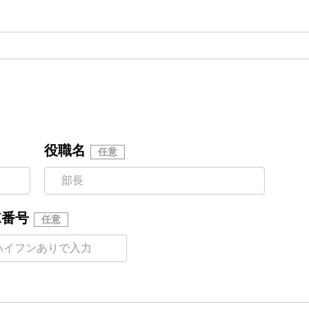
役職名
X番号