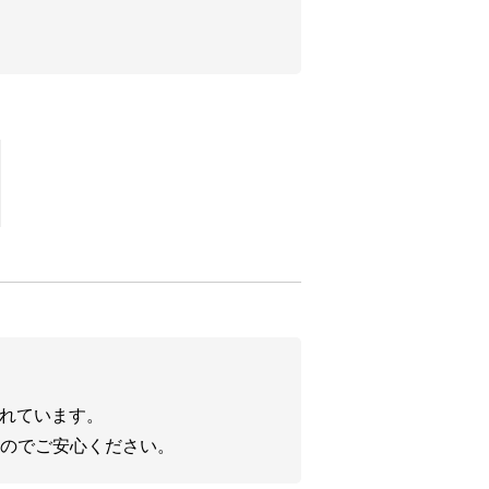
実施するため
様にとって有益と弊社が考える情報
新の情報をお客様にお伝えするため
たれています。
のでご安心ください。