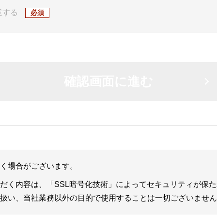
意する
、電話番号等を以下の目的で利用します。
品及びサービスに関する最新の情報をお客様にお伝えするため
製品又はサービスをご購入いただいたお客様に対するサービスを
ャンペーン等、弊社及び弊社のビジネス・パートナーからのお客
にコンタクトするため
等の情報を分析して、以下の目的で利用します。
に応じ、弊社Webサイトをカスタマイズするため
向に応じ、弊社のネットワーク関連製品及びサービスに関する最
品及びサービスの利用状況及び利用環境を含む市場調査のため
く場合がございます。
せん。
だく内容は、「SSL暗号化技術」によってセキュリティが保
扱い、当社業務以外の目的で使用することは一切ございません
。