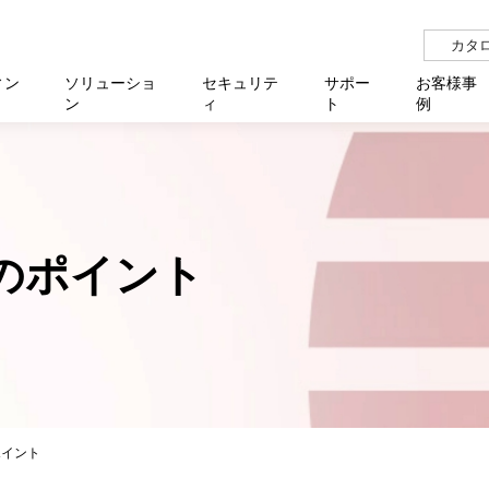
カタ
ィン
ソリューショ
セキュリテ
サポー
お客様事
ン
ィ
ト
例
らせ
サー
イベ
N
リューション Allied SecureWAN
せ
福祉
報
用
アプリケ
製造業
国内事
中途採
医療
よく
化
ィ対策・支援 Net.CyberSecurity
覧
・自治体
オフラ
企業
グルー
自治
障害
チ
お知らせ
無線LAN
セミ
導入支
のポイント
クラウド
理
et.Monitor
アル・ファームウェア
等学校
認定
イベン
ダイバ
小中
オン
運用支援
／ルーター
ネットワーク管理
Platfor
ド管理
ト対象バージョン一覧
全活動
マルチ
大学
業務代行
リティ
メディアコンバーター
ー仮想化
製造
製品保
ミック製品
パートナー製品
センター
企業
統合管
を探す
策
教育・
ポイント