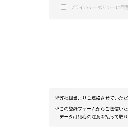
c）利用目的
プライバシーポリシーに同
1. お客様の会社名、氏名、住所
（1） 弊社のネットワーク関連製
（2） 弊社のネットワーク関連
（3） イベント、セミナー、キ
を提供するため
（4） その他必要に応じてお客様
2. 取得した閲覧履歴や購買履歴
（1） お客様のご利用状況や趣向
（2） お客様のご利用状況や趣
（3） 弊社のネットワーク関連製
d）第三者提供について
※弊社担当よりご連絡させていただ
第三者に提供することはございま
※この登録フォームからご送信いた
データは細心の注意を払って取り
e）委託について
処理を委託する場合がございます