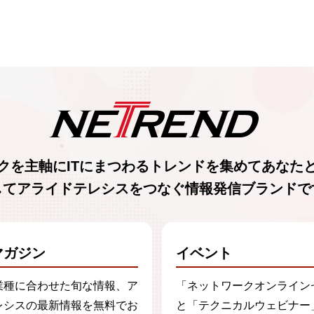
、利用停止等の申し出は、下記まで郵送にてお願いいたします
TOCビル
キュリティ担当
クを主軸に
ITにまつわるトレンド
を集めて
あなた
い合わせに関しては、電子メールにて下記までお問い合わせく
してアライドテレシスをつなぐ
情報発信ブランド
で
p
マガジン
イベント
からのサービスの提供にお客様の個人情報が不可欠な場合は当
業種に合わせた旬な情報、ア
「ネットワークオンライン
レシスの最新情報を無料でお
と「テクニカルウェビナー