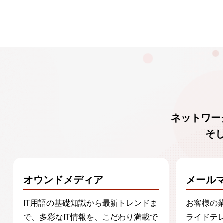
f）開示等窓口
利用目的や個人情報の開示、訂正
〒141-0031
東京都品川区西五反田7-21-11 第2
アライドテレシス株式会社 情報セ
ネットワー
弊社の個人情報保護に関するお問
そ
E-mail：
privacy@allied-telesis.co.j
オウンドメディア
メール
g）ご同意いただけない場合
ご同意いただけないときは、弊社
IT用語の基礎知識から最新トレンドま
お客様の
り得ます。
で、多彩なIT情報を、こだわり満載で
ライドテ