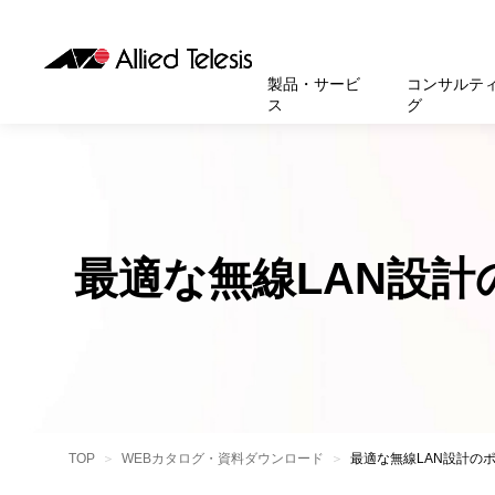
製品・サービ
コンサルテ
ス
グ
製品
お知
無線LA
SASEソ
お知ら
医療・
基本情
新卒採
製品・サービス
ソリューション
セキュリティ
サポート
お客様事例
お知らせ・イベント
会社概要
採用情報
帯域強
セキュリテ
規約一
官公庁
沿革
スイッ
重要な
トップページへ
トップページへ
トップページへ
トップページへ
トップページへ
トップページへ
最適な無線LAN設計
運用管
運用支援 N
マニュ
小中高
受賞・
UTM
クラウ
サポー
大学
環境保
セキュ
サーバ
アカデ
データ
製品
BCP対
TOP
WEBカタログ・資料ダウンロード
最適な無線LAN設計の