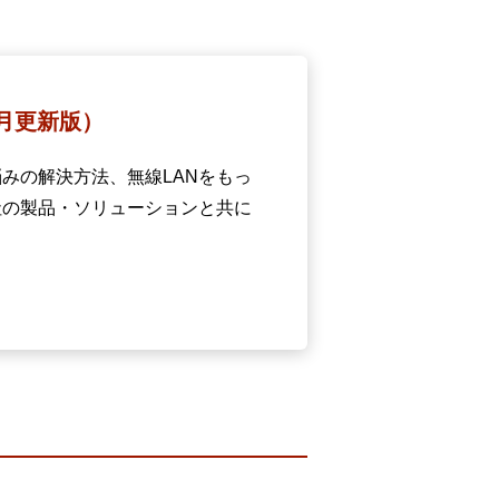
ウド型インシデントレスポンス訓練基盤 NetQuest
orm
リティ対策・支援 Net.CyberSecurity
5月更新版）
Eソリューション Allied SecureWAN
みの解決方法、無線LANをもっ
ラインバックアップ
社の製品・ソリューションと共に
線 アライド光
サブスクリプション