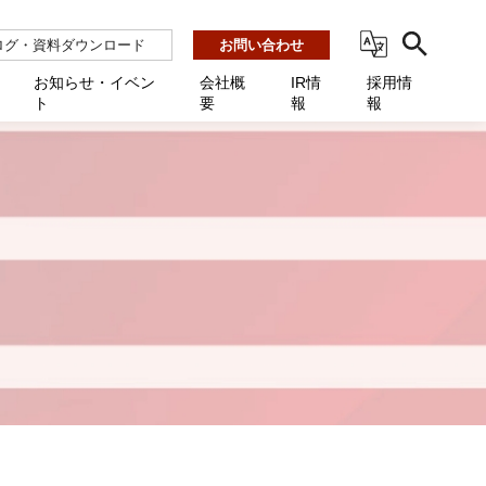
ログ・資料ダウンロード
お問い合わせ
お知らせ・イベン
会社概
IR情
採用情
ト
要
報
報
ビス
ント
ーション連携 AMF-SEC
業所一覧
用
機関向け
あるご質問 / お困りのときに
インバックアップ
プ会社一覧
体向け
発生時に必要な情報
ナー
展示会・学会
援 Net.Pro
型インシデントレスポンス訓練基盤 NetQuest
ト
ーシティ推進
高・教育委員会向け
サイトサービス契約中のお客様へ
 Net.Monitor
m
ステークホルダー方針
向け
 Net.Assist
業向け
守 Net.Cover
向け
理 Net.AMF
研修 Net.Campus