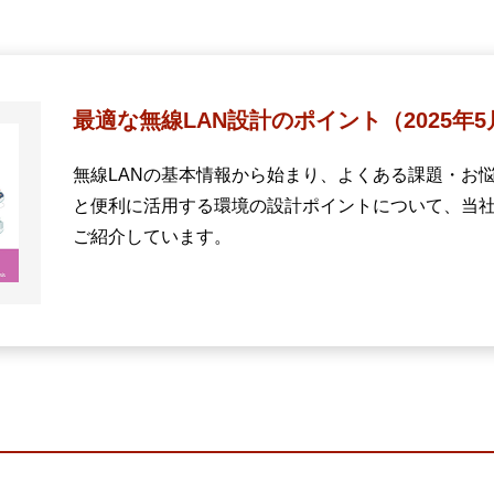
ビゲーション
視
システム構成アシスト
クラ
Platf
セキュ
他
最適な無線LAN設計のポイント（2025年
SAS
連資料・証明書など
無線LANの基本情報から始まり、よくある課題・お悩
オフ
証
と便利に活用する環境の設計ポイントについて、当
光回
品・サービス連携 企業一覧
ご紹介しています。
製品
了予定製品／販売終了製品