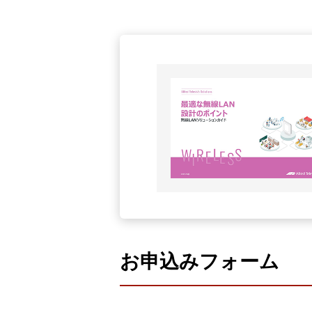
製品ナ
映像監
その
製品関
動作検
他社製
販売終
お申込みフォーム