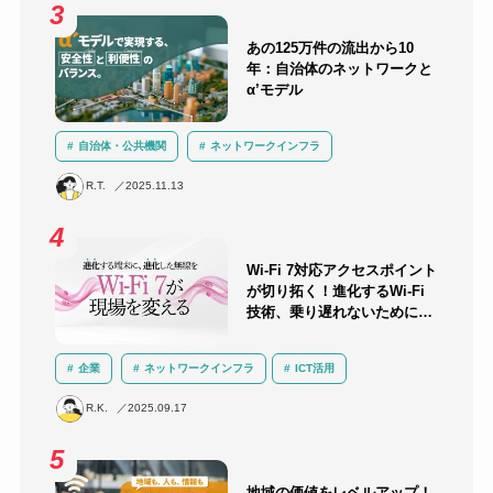
あの125万件の流出から10
年：自治体のネットワークと
α’モデル
自治体・公共機関
ネットワークインフラ
セキュリティ
クラウド
LGWAN
α’モデル
R.T.
2025.11.13
三層分離
Wi-Fi 7対応アクセスポイント
が切り拓く！進化するWi-Fi
技術、乗り遅れないために知
っておくべきこと
企業
ネットワークインフラ
ICT活用
運用負荷軽減
技術解説
無線LAN
R.K.
2025.09.17
地域の価値をレベルアップ！