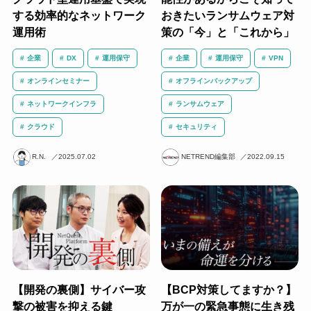
する効率的なネットワーク
おきたいランサムウェア対
運用術
策の「今」と「これから」
企業
DX
運用保守
企業
運用保守
VPN
オンラインセミナー
オフラインバックアップ
ネットワークインフラ
ランサムウェア
クラウド
セキュリティ
R.N.
2025.07.02
NETREND編集部
2022.09.15
【開発の裏側】サイバー攻
【BCP対策してますか？】
撃の被害を抑える鍵
万が一の緊急事態に生き残