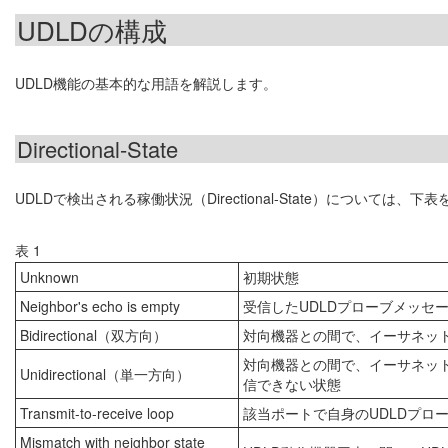
UDLDの構成
UDLD機能の基本的な用語を解説します。
Directional-State
UDLDで検出される稼働状況（Directional-State）については、
表 1
Unknown
初期状態
Neighbor's echo is empty
受信したUDLDプローブメッセー
Bidirectional（双方向）
対向機器との間で、イーサネット
対向機器との間で、イーサネット
Unidirectional（単一方向）
信できない状態
Transmit-to-receive loop
該当ポートで自身のUDLDプロ
Mismatch with neighbor state