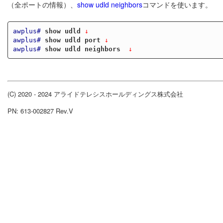
（全ポートの情報）、
show udld neighbors
コマンドを使います。
awplus#
show udld
 ↓
awplus#
show udld port
 ↓
awplus#
show udld neighbors 
 ↓
(C) 2020 - 2024 アライドテレシスホールディングス株式会社
PN: 613-002827 Rev.V