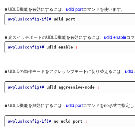
■ UDLD機能を有効にするには、
udld port
コマンドを使います。
awplus(config-if)#
udld port
 ↓
■ 光スイッチポートのUDLD機能を有効にするには、
udld enable
コマ
awplus(config)#
udld enable
 ↓
■ UDLDの動作モードをアグレッシブモードに切り替えるには、
udld
awplus(config)#
udld aggressive-mode
 ↓
■ UDLD機能を無効にするには、
udld port
コマンドをno形式で指定し
awplus(config-if)#
no udld port
 ↓