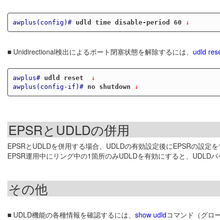
awplus(config)#
udld time disable-period 60
 ↓
■ Unidirectional検出によるポート閉塞状態を解除するには、
udld res
awplus#
udld reset 
 ↓
awplus(config-if)#
no shutdown
 ↓
EPSRとUDLDの併用
EPSRとUDLDを併用する場合、UDLDの有効設定後にEPSRの設
EPSR運用中にリング中の1箇所のみUDLDを有効にすると、UDL
その他
■ UDLD機能の各種情報を確認するには、
show udld
コマンド（グロ