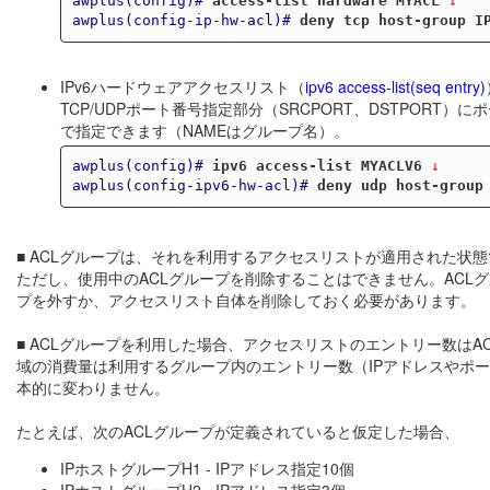
awplus(config)#
access-list hardware MYACL
 ↓
awplus(config-ip-hw-acl)#
deny tcp host-group I
IPv6ハードウェアアクセスリスト（
ipv6 access-list(seq entry)
TCP/UDPポート番号指定部分（SRCPORT、DSTPORT）にポート
で指定できます（NAMEはグループ名）。
awplus(config)#
ipv6 access-list MYACLV6
 ↓
awplus(config-ipv6-hw-acl)#
deny udp host-group
■ ACLグループは、それを利用するアクセスリストが適用された
ただし、使用中のACLグループを削除することはできません。ACL
プを外すか、アクセスリスト自体を削除しておく必要があります。
■ ACLグループを利用した場合、アクセスリストのエントリー数は
域の消費量は利用するグループ内のエントリー数（IPアドレスやポ
本的に変わりません。
たとえば、次のACLグループが定義されていると仮定した場合、
IPホストグループH1 - IPアドレス指定10個
IPホストグループH2 - IPアドレス指定3個