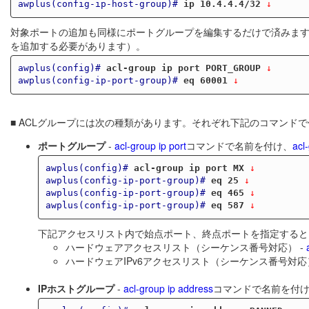
awplus(config-ip-host-group)#
ip 10.4.4.4/32
 ↓
対象ポートの追加も同様にポートグループを編集するだけで済みます
を追加する必要があります）。
awplus(config)#
acl-group ip port PORT_GROUP
 ↓
awplus(config-ip-port-group)#
eq 60001
 ↓
■ ACLグループには次の種類があります。それぞれ下記のコマンド
ポートグループ
-
acl-group ip port
コマンドで名前を付け、
acl
awplus(config)#
acl-group ip port MX
 ↓
awplus(config-ip-port-group)#
eq 25
 ↓
awplus(config-ip-port-group)#
eq 465
 ↓
awplus(config-ip-port-group)#
eq 587
 ↓
下記アクセスリスト内で始点ポート、終点ポートを指定するときに使
ハードウェアアクセスリスト（シーケンス番号対応） -
ハードウェアIPv6アクセスリスト（シーケンス番号対応）
IPホストグループ
-
acl-group ip address
コマンドで名前を付