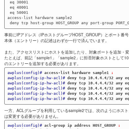
 eq 30001

 eq 40001

 eq 50001

access-list hardware sample2

事前にIPアドレス（IPホストグループHOST_GROUP）とポート
本体（エントリー）の記述はわずか一行で済んでいます。
また、アクセスリストにホストを追加したり、対象ポートを追加・変
たとえば、前記「sample1」「sample2」に拒否対象ホストとして10
のエントリーを追加する必要があります。
awplus(config)#
access-list hardware sample1
 ↓
awplus(config-ip-hw-acl)#
deny tcp 10.4.4.4/32 any e
awplus(config-ip-hw-acl)#
deny tcp 10.4.4.4/32 any e
awplus(config-ip-hw-acl)#
deny tcp 10.4.4.4/32 any e
awplus(config-ip-hw-acl)#
deny tcp 10.4.4.4/32 any e
awplus(config-ip-hw-acl)#
deny tcp 10.4.4.4/32 any e
一方、ACLグループを利用しているsample2では、次のようにホ
は変更する必要がありません。
awplus(config)#
acl-group ip address HOST_GROUP
 ↓