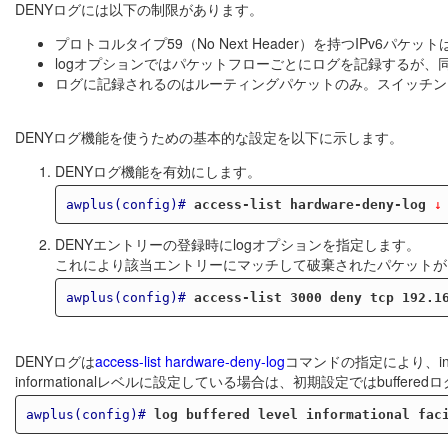
DENYログには以下の制限があります。
プロトコルタイプ59（No Next Header）を持つIPv6
logオプションではパケットフローごとにログを記録するが、
ログに記録されるのはルーティングパケットのみ。スイッチン
DENYログ機能を使うための基本的な設定を以下に示します。
DENYログ機能を有効にします。
awplus(config)#
access-list hardware-deny-log
 ↓
DENYエントリーの登録時にlogオプションを指定します。
これにより該当エントリーにマッチして破棄されたパケットが
awplus(config)#
access-list 3000 deny tcp 192.1
DENYログは
access-list hardware-deny-log
コマンドの指定により、info
informationalレベルに設定している場合は、初期設定ではbuff
awplus(config)#
log buffered level informational fac