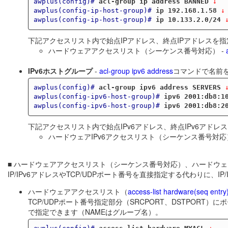
awplus(config)#
acl-group ip address BANNED
 ↓
awplus(config-ip-host-group)#
ip 192.168.1.58
 ↓
awplus(config-ip-host-group)#
ip 10.133.2.0/24
 
下記アクセスリスト内で始点IPアドレス、終点IPアドレスを指定す
ハードウェアアクセスリスト（シーケンス番号対応） -
IPv6ホストグループ
-
acl-group ipv6 address
コマンドで名前
awplus(config)#
acl-group ipv6 address SERVERS
 
awplus(config-ipv6-host-group)#
ipv6 2001:db8:1
awplus(config-ipv6-host-group)#
ipv6 2001:db8:2
下記アクセスリスト内で始点IPv6アドレス、終点IPv6アドレス
ハードウェアIPv6アクセスリスト（シーケンス番号対応）
■ ハードウェアアクセスリスト（シーケンス番号対応）、ハードウェ
IP/IPv6アドレスやTCP/UDPポート番号を直接指定する代わりに、
ハードウェアアクセスリスト（
access-list hardware(seq entry
TCP/UDPポート番号指定部分（SRCPORT、DSTPORT）にポート
で指定できます（NAMEはグループ名）。