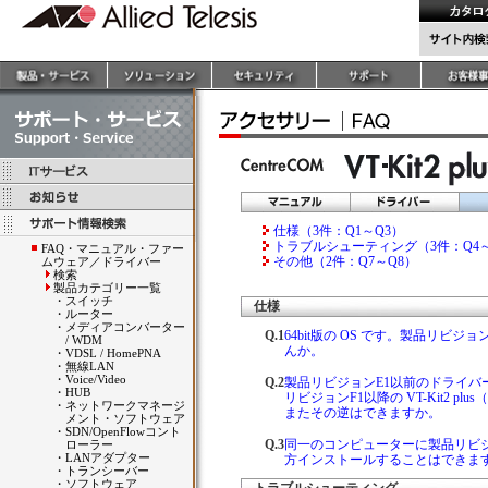
仕様（3件：Q1～Q3）
トラブルシューティング（3件：Q4～
FAQ・マニュアル・ファー
その他（2件：Q7～Q8）
ムウェア／ドライバー
検索
製品カテゴリー一覧
・
スイッチ
仕様
・
ルーター
・
メディアコンバーター
Q.1
64bit版の OS です。製品リビジョンE
/ WDM
んか。
・
VDSL / HomePNA
・
無線LAN
・
Voice/Video
Q.2
製品リビジョンE1以前のドライ
・
HUB
リビジョンF1以降の VT-Kit2 plu
・
ネットワークマネージ
またその逆はできますか。
メント・ソフトウェア
・
SDN/OpenFlowコント
Q.3
同一のコンピューターに製品リビジ
ローラー
・
LANアダプター
方インストールすることはできま
・
トランシーバー
・
ソフトウェア