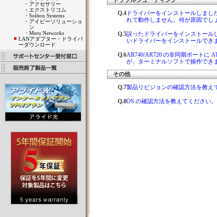
トラブルシューティング
・
アクセサリー
・
エクストリコム
Q.4
ドライバーをインストールしまし
・
Soliton Systems
れて動作しません。何が原因でし
・
アイビーソリューショ
ン
・
Meru Networks
Q.5
誤ったドライバーをインストール
LANアダプター・ドライバ
いドライバーをインストールでき
ーダウンロード
Q.6
AR740/AR720 の非同期ポートに AT
が、ターミナルソフトで操作でき
その他
Q.7
製品リビジョンの確認方法を教え
Q.8
OS の確認方法を教えてください。