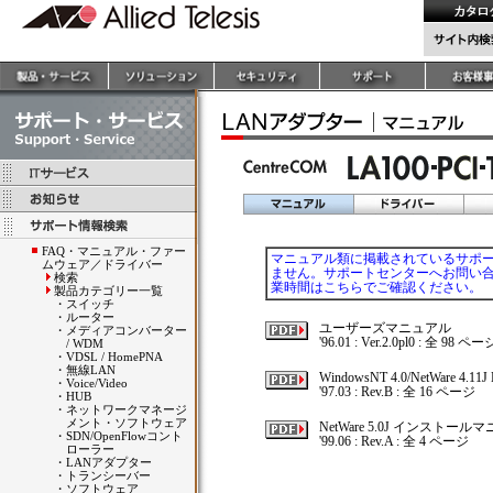
FAQ・マニュアル・ファー
マニュアル類に掲載されているサポ
ムウェア／ドライバー
ません。サポートセンターへお問い合わせ
検索
業時間はこちらでご確認ください。
製品カテゴリー一覧
・
スイッチ
・
ルーター
ユーザーズマニュアル
・
メディアコンバーター
'96.01 : Ver.2.0pl0 : 全 98 ペー
/ WDM
・
VDSL / HomePNA
・
無線LAN
WindowsNT 4.0/NetWare
・
Voice/Video
'97.03 : Rev.B : 全 16 ページ
・
HUB
・
ネットワークマネージ
メント・ソフトウェア
NetWare 5.0J インストール
・
SDN/OpenFlowコント
'99.06 : Rev.A : 全 4 ページ
ローラー
・
LANアダプター
・
トランシーバー
・
ソフトウェア