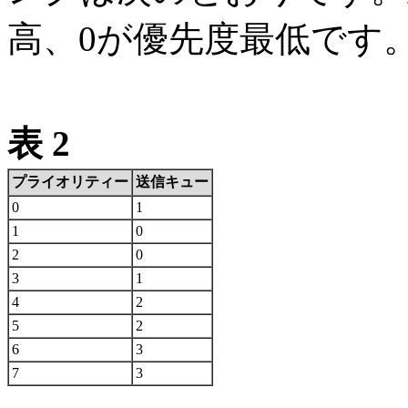
高、0が優先度最低です
表 2
プライオリティー
送信キュー
0
1
1
0
2
0
3
1
4
2
5
2
6
3
7
3