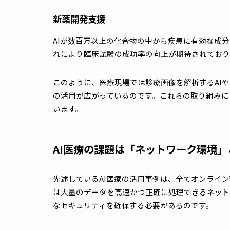
た、診察の内容からAIが疑われる疾患の候
す。
病院運営/事務業務支援 /医療文書作成
AIが診察時の会話を聞き取って電子カルテ
す。また、AIは他病院への紹介状や保険会
め、記入漏れや入力ミスを予防するとともに
新薬開発支援
AIが数百万以上の化合物の中から疾患に有
れにより臨床試験の成功率の向上が期待され
このように、医療現場では診療画像を解析する
の活用が広がっているのです。これらの取り