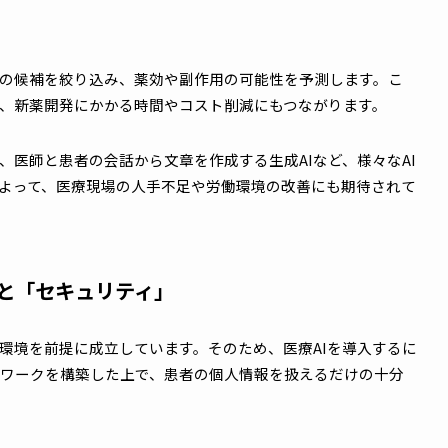
補や治療方針を提示することで、医師の判断を補強することも
支援
を作成したり、患者の診察日程を調整したりといった業務を支
社に提出する診断書の作成、診療報酬請求などの業務支援も行
、医療従事者の業務負担の軽減につながります。
効な成分の候補を絞り込み、薬効や副作用の可能性を予測しま
ており、新薬開発にかかる時間やコスト削減にもつながりま
AIや、医師と患者の会話から文章を作成する生成AIなど、様
組みによって、医療現場の人手不足や労働環境の改善にも期