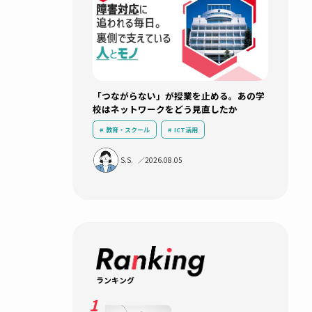
新着記事
「つながらない」が授業を止め
校はネットワークをどう見直し
教育・スクール
ICT活用
運用負荷軽減
導入事例
無線
S.S.
2026.08.05
ネットワークインフラ
して、
速度や自