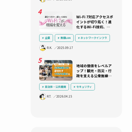
可能で
ITシステム
ネットワークインフラ
プを解説！
ネットワーク機器選定
R.K.
2025.10.22
あの125万
ら10年：
援しま
トワークとα
えるた
自治体・公共機関
三層分離
ネットワークインフラ
セキュリテ
R.T.
2025.11.13
クラウド
LGWAN
α’モデル
Wi-Fi 7
イントが切
す。こ
化するWi-
す。
り遅れない
ておくべき
企業
無線LAN
ネットワー
々なAI
ICT活用
運用負荷軽減
技術
R.K.
2025.09.17
待されて