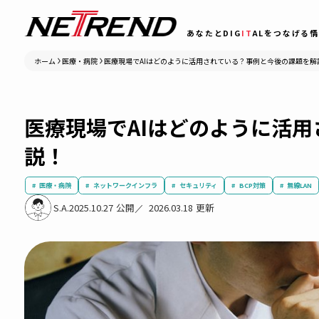
あなたとDIG
IT
ALをつ
ホーム
医療・病院
医療現場でAIはどのように活用されている？事例と今後
医療現場でAIはどのように
説！
医療・病院
ネットワークインフラ
セキュリティ
BCP対策
S.A.
2025.10.27
2026.03.18