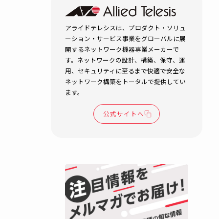
地域の価値
ップ！観光
政を支える
LAN
自治体・公共機関
セキュリティ
BCP対策
無線LAN
防災
R.T.
2026.04.15
入するに
ネットワークインフラ
の十分
アライドテレシスは、プロダク
ーション・サービス事業をグロ
開するネットワーク機器専業メ
す。ネットワークの設計、構築
とで
用、セキュリティに至るまで快