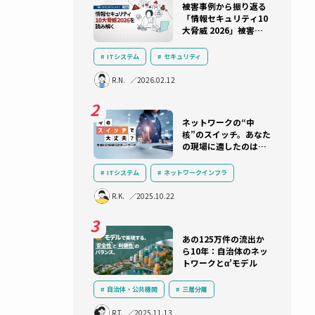
ます。
ランキング
被害事例か
「情報セキ
CTに
大脅威 202
実状と防御
し、診
ITシステム
セキュリティ
インシデント対応
セキュリティ教
R.N.
2026.02.12
ランサムウェア
サプライチェーン
AI
サイバー攻撃
ネットワー
核”のスイ
の現場に適
。ま
れ？アライ
のスイッチ