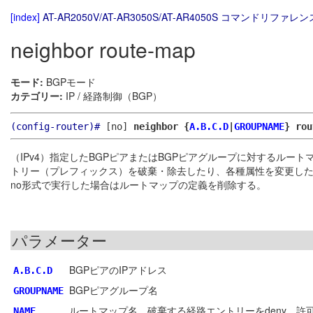
[index]
AT-AR2050V/AT-AR3050S/AT-AR4050S コマンドリファレンス
neighbor route-map
モード:
BGPモード
カテゴリー:
IP / 経路制御（BGP）
(config-router)#
[no]
neighbor {
A.B.C.D
|
GROUPNAME
} ro
（IPv4）指定したBGPピアまたはBGPピアグループに対するルート
トリー（プレフィックス）を破棄・除去したり、各種属性を変更し
no形式で実行した場合はルートマップの定義を削除する。
パラメーター
BGPピアのIPアドレス
A.B.C.D
BGPピアグループ名
GROUPNAME
ルートマップ名。破棄する経路エントリーをdeny、許
NAME