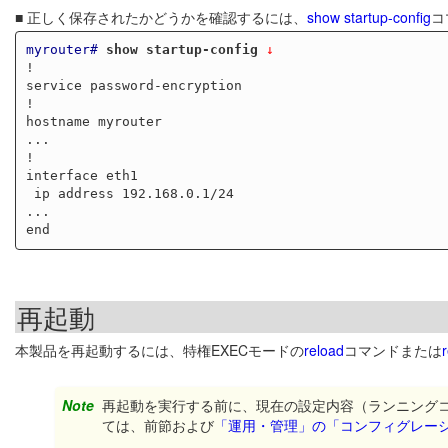
■ 正しく保存されたかどうかを確認するには、
show startup-config
コ
myrouter#
show startup-config
 ↓
!

service password-encryption

!

hostname myrouter

...

!

interface eth1

 ip address 192.168.0.1/24

...

再起動
本製品を再起動するには、特権EXECモードの
reload
コマンドまたは
Note
再起動を実行する前に、現在の設定内容（ランニング
ては、前節および
「運用・管理」の「コンフィグレー