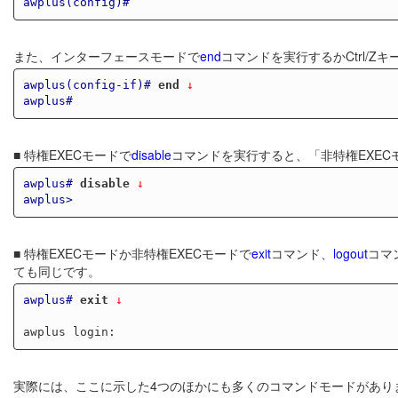
awplus(config)#
また、インターフェースモードで
end
コマンドを実行するかCtrl/Z
awplus(config-if)#
end
 ↓
awplus#
■ 特権EXECモードで
disable
コマンドを実行すると、「非特権EXEC
awplus#
disable
 ↓
awplus>
■ 特権EXECモードか非特権EXECモードで
exit
コマンド、
logout
コマ
ても同じです。
awplus#
exit
 ↓
実際には、ここに示した4つのほかにも多くのコマンドモードがあり