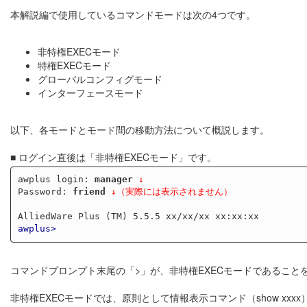
本解説編で使用しているコマンドモードは次の4つです。
非特権EXECモード
特権EXECモード
グローバルコンフィグモード
インターフェースモード
以下、各モードとモード間の移動方法について概説します。
■ ログイン直後は「非特権EXECモード」です。
awplus login: 
manager
↓
Password: 
friend
↓（実際には表示されません）
awplus>
コマンドプロンプト末尾の「>」が、非特権EXECモードであること
非特権EXECモードでは、原則として情報表示コマンド（show xx