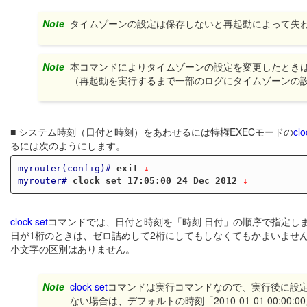
Note
タイムゾーンの設定は保存しないと再起動によって失
Note
本コマンドによりタイムゾーンの設定を変更したとき
（再起動を実行するまで一部のログにタイムゾーンの
■ システム時刻（日付と時刻）をあわせるには特権EXECモードの
clo
るには次のようにします。
myrouter(config)#
exit
 ↓
myrouter#
clock set 17:05:00 24 Dec 2012
 ↓
clock set
コマンドでは、日付と時刻を「時刻 日付」の順序で指定しま
日が1桁のときは、ゼロ詰めして2桁にしてもしなくてもかまいません
小文字の区別はありません。
Note
clock set
コマンドは実行コマンドなので、実行後に設
ない場合は、デフォルトの時刻「2010-01-01 00:0