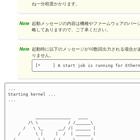
ね一分程度かかります。
Note
起動メッセージの内容は機種やファームウェアのバー
略してありますので、ご了承ください。
Note
起動時に以下のメッセージが10数回出力される場合が
りません。
...

Starting kernel ...

...

           ______________   ____

        /\ \            / /______\

      /   \ \_      __/ /| ______ |

    /      \ |     |  /  | ______ |

  /         \ \   / /     \ ____ /
