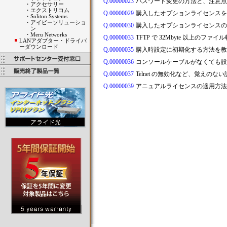
Q.00000023
パスワード変更の方法と、注意点
・
アクセサリー
・
エクストリコム
Q.00000029
購入したオプションライセンスを
・
Soliton Systems
・
アイビーソリューショ
Q.00000030
購入したオプションライセンスの
ン
・
Meru Networks
Q.00000033
TFTP で 32Mbyte 以上のフ
LANアダプター・ドライバ
ーダウンロード
Q.00000035
購入時設定に初期化する方法を
Q.00000036
コンソールケーブルがなくても
Q.00000037
Telnet の無効化など、覚えの
Q.00000039
アニュアルライセンスの適用方法