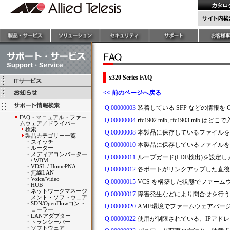
x320 Series FAQ
<< 前のページへ戻る
Q.00000003
装着している SFP などの情報を 
FAQ・マニュアル・ファー
Q.00000004
rfc1902.mib, rfc1903.mib
ムウェア／ドライバー
検索
Q.00000008
本製品に保存しているファイルを
製品カテゴリー一覧
・
スイッチ
Q.00000010
本製品に保存しているファイルを 
・
ルーター
・
メディアコンバーター
Q.00000011
ループガード(LDF検出)を設
/ WDM
・
VDSL / HomePNA
Q.00000012
各ポートがリンクアップした直後
・
無線LAN
・
Voice/Video
Q.00000015
VCS を構築した状態でファー
・
HUB
・
ネットワークマネージ
Q.00000017
障害発生などにより問合せを行う
メント・ソフトウェア
・
SDN/OpenFlowコント
Q.00000020
AMF環境でファームウェアバー
ローラー
・
LANアダプター
Q.00000022
使用が制限されている、IPアドレス
・
トランシーバー
・
ソフトウェア