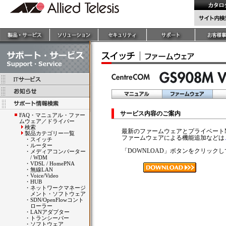
サービス内容のご案内
FAQ・マニュアル・ファー
ムウェア／ドライバー
検索
最新のファームウェアとプライベート
製品カテゴリー一覧
ファームウェアによる機能追加などは
・
スイッチ
・
ルーター
「DOWNLOAD」ボタンをクリック
・
メディアコンバーター
/ WDM
・
VDSL / HomePNA
・
無線LAN
・
Voice/Video
・
HUB
・
ネットワークマネージ
メント・ソフトウェア
・
SDN/OpenFlowコント
ローラー
・
LANアダプター
・
トランシーバー
・
ソフトウェア