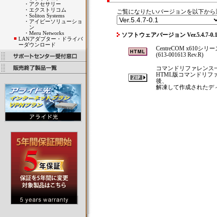
・
アクセサリー
・
エクストリコム
ご覧になりたいバージョンを以下から
・
Soliton Systems
・
アイビーソリューショ
ン
・
Meru Networks
ソフトウェアバージョン Ver.5.4.7-
LANアダプター・ドライバ
ーダウンロード
CentreCOM x610シ
(613-001613 Rev.R)
コマンドリファレンス
HTML版コマンドリ
後、
解凍して作成されたディレ