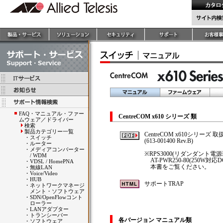
FAQ・マニュアル・ファー
CentreCOM x610 シリーズ 類
ムウェア／ドライバー
検索
製品カテゴリー一覧
CentreCOM x610シリーズ 
・
スイッチ
(613-001400 Rev.B)
・
ルーター
・
メディアコンバーター
※RPS3000(リダンダント電源装
/ WDM
AT-PWR250-80(250W対応
・
VDSL / HomePNA
本書をご覧ください。
・
無線LAN
・
Voice/Video
・
HUB
サポートTRAP
・
ネットワークマネージ
メント・ソフトウェア
・
SDN/OpenFlowコント
ローラー
・
LANアダプター
・
トランシーバー
各バージョン マニュアル類
・
ソフトウェア