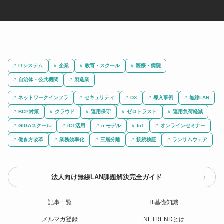
ITシステム
企業
教育・スクール
医療・病院
自治体・公共機関
製造業
ネットワークインフラ
セキュリティ
DX
導入事例
無線LAN
BCP対策
クラウド
運用保守
ゼロトラスト
運用負荷軽減
GIGAスクール
ICT活用
α’モデル
IoT
オンラインセミナー
働き方改革
業務効率化
三層分離
接続検証
ランサムウェア
法人向け無線LAN課題解決完全ガイド
記事一覧
IT基礎知識
メルマガ登録
NETRENDとは