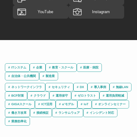
YouTube
Instagram
ITシステム
企業
教育・スクール
医療・病院
自治体・公共機関
製造業
ネットワークインフラ
セキュリティ
DX
導入事例
無線LAN
BCP対策
クラウド
運用保守
ゼロトラスト
運用負荷軽減
GIGAスクール
ICT活用
α’モデル
IoT
オンラインセミナー
働き方改革
接続検証
ランサムウェア
インシデント対応
業務効率化