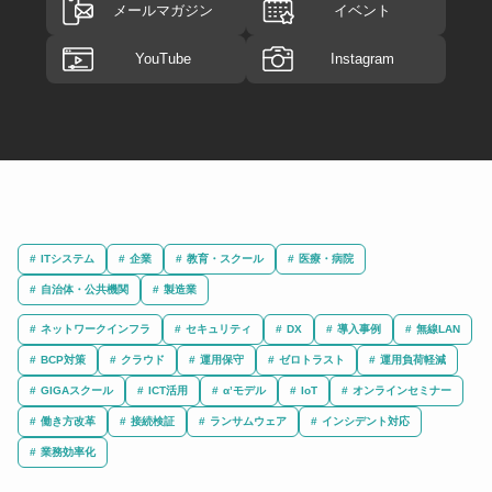
メールマガジン
イベント
YouTube
Instagram
ITシステム
企業
教育・スクール
医療・病院
自治体・公共機関
製造業
ネットワークインフラ
セキュリティ
DX
導入事例
無線LAN
BCP対策
クラウド
運用保守
ゼロトラスト
運用負荷軽減
GIGAスクール
ICT活用
α’モデル
IoT
オンラインセミナー
働き方改革
接続検証
ランサムウェア
インシデント対応
業務効率化