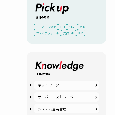
注目の用語
サーバー仮想化
HCI
3Tier
V
ファイアウォール
無線LAN
PoE
セキュ
ると、複
IT基礎知識
なわれて
威か
ネットワーク