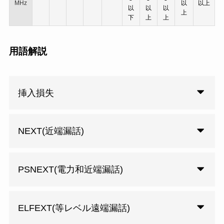
MHz
以
以上
以
以
以
上
下
上
上
用語解説
挿入損失
NEXT(近端漏話)
PSNEXT(電力和近端漏話)
ELFEXT(等レベル遠端漏話)