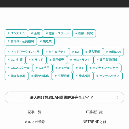
ITシステム
企業
教育・スクール
医療・病院
自治体・公共機関
製造業
ネットワークインフラ
セキュリティ
DX
導入事例
無線LAN
BCP対策
クラウド
運用保守
ゼロトラスト
運用負荷軽減
GIGAスクール
ICT活用
α’モデル
IoT
オンラインセミナー
働き方改革
業務効率化
三層分離
接続検証
ランサムウェア
法人向け無線LAN課題解決完全ガイド
記事一覧
IT基礎知識
メルマガ登録
NETRENDとは