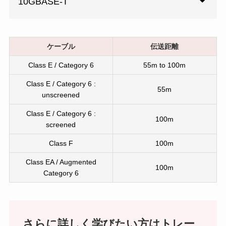
10GBASE-T
ケーブル
伝送距離
Class E / Category 6
55m to 100m
Class E / Category 6 :
55m
unscreened
Class E / Category 6 :
100m
screened
Class F
100m
Class EA / Augmented
100m
Category 6
さらに詳しく学びたい方
は
トレー