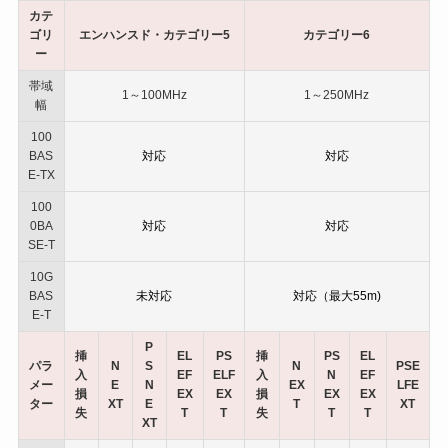
カテ
ゴリ
エンハンスド・カテゴリー5
カテゴリー6
ー
帯域
1～100MHz
1～250MHz
幅
100
BAS
対応
対応
E-TX
100
0BA
対応
対応
SE-T
10G
BAS
未対応
対応（最大55m)
E-T
P
挿
EL
PS
挿
PS
EL
パラ
N
S
N
PSE
入
EF
ELF
入
N
EF
メー
E
N
EX
LFE
損
EX
EX
損
EX
EX
ター
XT
E
T
XT
失
T
T
失
T
T
XT