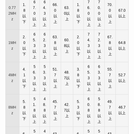
6
6
7
7
1.
66.
1.
70.
0.77
7.
4.
63.
6.
0.
8
0
8
0
67.0
2MH
0
3
0以
0
0
以
以
以
以
以上
z
以
以
上
以
以
下
上
下
上
上
上
上
上
6
6
7
7
2.
63.
2.
67.
5.
2.
60.
4.
2.
1MH
0
8
0
8
64.8
3
3
8以
3
3
z
以
以
以
以
以上
以
以
上
以
以
下
上
下
上
上
上
上
上
5
5
6
6
4.
51.
3.
55.
6.
3.
48.
5.
3.
4MH
1
7
8
7
52.7
3
3
7以
3
3
z
以
以
以
以
以上
以
以
上
以
以
下
上
下
上
上
上
上
上
5
4
6
5
5.
45.
5.
49.
1.
8.
42.
0.
8.
8MH
8
7
3
7
46.7
8
8
7以
8
8
z
以
以
以
以
以上
以
以
上
以
以
下
上
下
上
上
上
上
上
5
4
5
5