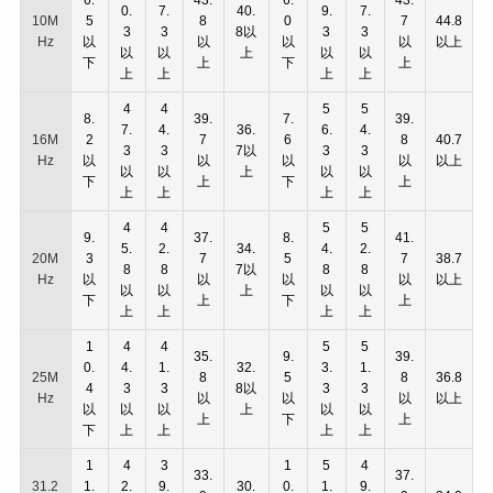
6.
43.
6.
43.
0.
7.
40.
9.
7.
10M
5
8
0
7
44.8
3
3
8以
3
3
Hz
以
以
以
以
以上
以
以
上
以
以
下
上
下
上
上
上
上
上
4
4
5
5
8.
39.
7.
39.
7.
4.
36.
6.
4.
16M
2
7
6
8
40.7
3
3
7以
3
3
Hz
以
以
以
以
以上
以
以
上
以
以
下
上
下
上
上
上
上
上
4
4
5
5
9.
37.
8.
41.
5.
2.
34.
4.
2.
20M
3
7
5
7
38.7
8
8
7以
8
8
Hz
以
以
以
以
以上
以
以
上
以
以
下
上
下
上
上
上
上
上
1
4
4
5
5
35.
9.
39.
0.
4.
1.
32.
3.
1.
25M
8
5
8
36.8
4
3
3
8以
3
3
Hz
以
以
以
以上
以
以
以
上
以
以
上
下
上
下
上
上
上
上
1
4
3
1
5
4
33.
37.
31.2
1.
2.
9.
30.
0.
1.
9.