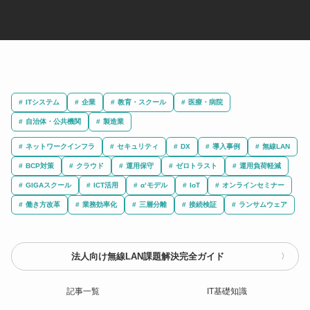
ITシステム
企業
教育・スクール
医療・病院
自治体・公共機関
製造業
ネットワークインフラ
セキュリティ
DX
導入事例
無線LAN
BCP対策
クラウド
運用保守
ゼロトラスト
運用負荷軽減
GIGAスクール
ICT活用
α’モデル
IoT
オンラインセミナー
働き方改革
業務効率化
三層分離
接続検証
ランサムウェア
法人向け無線LAN課題解決完全ガイド
記事一覧
IT基礎知識