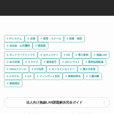
ITシステム
企業
教育・スクール
医療・病院
自治体・公共機関
製造業
ネットワークインフラ
セキュリティ
DX
導入事例
無線LAN
BCP対策
クラウド
運用保守
ゼロトラスト
運用負荷軽減
GIGAスクール
ICT活用
オンラインセミナー
働き方改革
α’モデル
IoT
インシデント対応
業務効率化
三層分離
接続検証
法人向け無線LAN課題解決完全ガイド