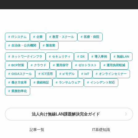
ITシステム
企業
教育・スクール
医療・病院
自治体・公共機関
製造業
ネットワークインフラ
セキュリティ
DX
導入事例
無線LAN
BCP対策
クラウド
運用保守
ゼロトラスト
運用負荷軽減
GIGAスクール
ICT活用
α’モデル
IoT
オンラインセミナー
働き方改革
接続検証
ランサムウェア
インシデント対応
業務効率化
法人向け無線LAN課題解決完全ガイド
記事一覧
IT基礎知識