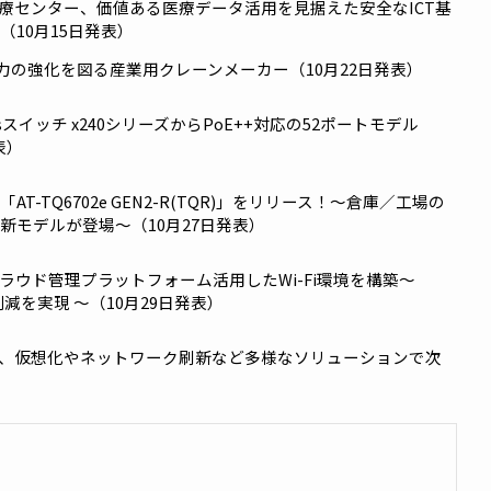
CP対策のポイントと最新ソリューションをご紹介 － 第45回
西部医療センター、価値ある医療データ活用を見据えた安全な
を整備（10月15日発表）
場稼働力の強化を図る産業用クレーンメーカー（10月22日発
lusスイッチ x240シリーズからPoE++対応の52ポートモ
24日発表）
の「AT-TQ6702e GEN2-R(TQR)」をリリース！～倉庫
を支える新モデルが登場～（10月27日発表）