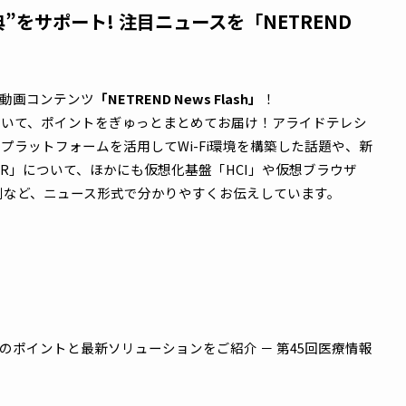
ash 10月号 – 注目情報が詰まった動画はこちら！
典”をサポート! 注目ニュースを「NETRE
えする動画コンテンツ
「NETREND News Flash」
！
6件について、ポイントをぎゅっとまとめてお届け！アライド
5」でクラウド管理プラットフォームを活用してWi-Fi環境を構築した話
2e GEN2-R」について、ほかにも仮想化基盤「HCI」や仮想ブ
た最新の導入事例など、ニュース形式で分かりやすくお伝えしています