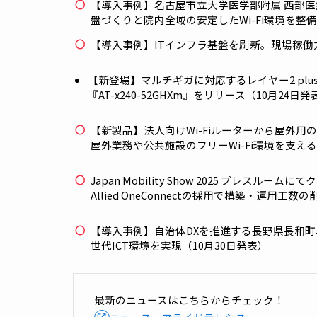
※赤丸
〇
は、動画内でご紹介しています
もしもの時にも止まらない医療を。IT-B
学連合大会に出展 －（10月10日発表）
【導入事例】名古屋市立大学医学部附属 
盤づくりと院内全域の安定したWi-Fi環境
【導入事例】ITインフラ基盤を刷新。現
【新登場】マルチギガに対応するレイヤー2 p
『AT-x240-52GHXm』をリリース（10月
【新製品】法人向けWi-Fiルーターから屋外用
屋外業務や公共施設のフリーWi-Fi環境