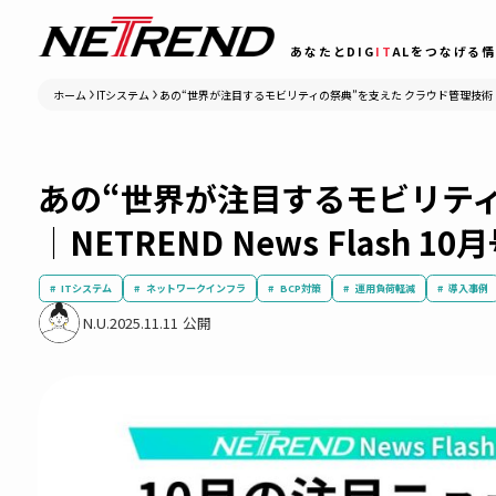
あなたとDIG
IT
ALをつ
ホーム
ITシステム
あの“世界が注目するモビリティの祭典”を支えた クラウド管理技術｜
あの“世界が注目するモビリ
｜NETREND News Flash 
ITシステム
ネットワークインフラ
BCP対策
運用負荷軽減
N.U.
2025.11.11