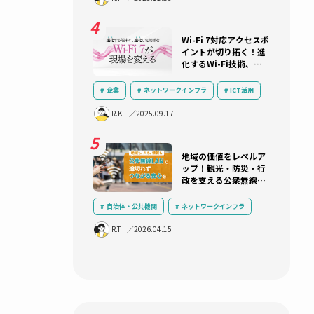
ITシステム
ネットワークインフラ
築～
プを解説！
ネットワーク機器選定
R.K.
2025.10.22
ンで次
あの125万
ら10年：
トワークとα
自治体・公共機関
ネットワークイ
セキュリティ
クラウド
LG
R.T.
2025.11.13
α’モデル
三層分離
Wi-Fi 7
イントが切
化するWi-
り遅れない
ておくべき
企業
ネットワークインフラ
運用負荷軽減
技術解説
無線
R.K.
2025.09.17