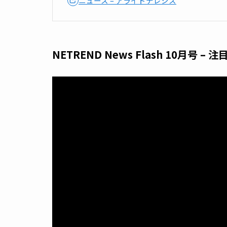
Japan Mobility Show 2025
Allied OneConnectの採用で構築・
【導入事例】自治体DXを推進する長野
世代ICT環境を実現（10月30日発表）
最新のニュースはこちらからチェック！
ニュース – アライドテレシス
NETREND News Flash 1