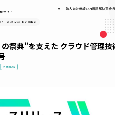
法人向け無線LAN
なげる情報サイト
NETREND News Flash 10月号
ティの祭典”を支えた クラウド
10月号
導入事例
無線LAN