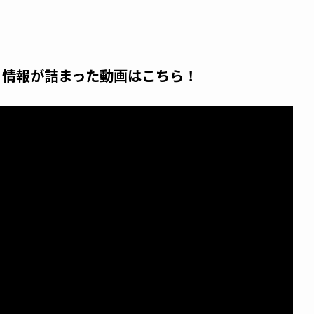
 プレスルームにてクラウド管理プラットフォーム活用したWi-Fi環境を構
運用工数の削減を実現 ～（10月29日発表）
県長和町、仮想化やネットワーク刷新など多様なソリューショ
0月号 – 注目情報が詰まった動画はこちら！