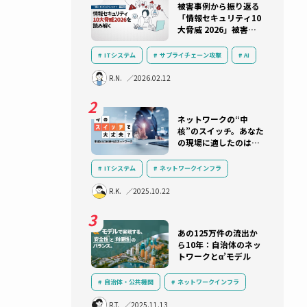
医療情報
ランキング
ICT基
被害事例か
「情報セキ
大脅威 202
実状と防御
表）
ITシステム
サプライチェーン攻撃
デル
サイバー攻撃
セキュリティ
R.N.
2026.02.12
インシデント対応
セキュリティ教
ランサムウェア
ネットワー
／工場の
核”のスイ
の現場に適
れ？アライ
のスイッチ