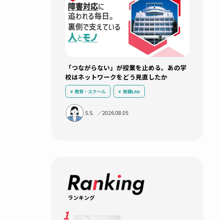
新着記事
ND
テレシ
「つながらない」が授業を止め
校はネットワークをどう見直し
題や、新
ラウザ
教育・スクール
無線LAN
。
ネットワークインフラ
ICT活用
S.S.
2026.08.05
運用負荷軽減
導入事例