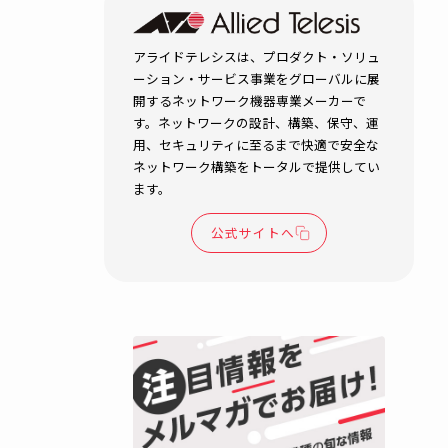
地域の価値
ップ！観光
政を支える
LAN
自治体・公共機関
ネットワークイ
セキュリティ
BCP対策
無線
R.T.
2026.04.15
防災
アライドテレシスは、プロダク
ーション・サービス事業をグロ
開するネットワーク機器専業メ
す。ネットワークの設計、構築
用、セキュリティに至るまで快