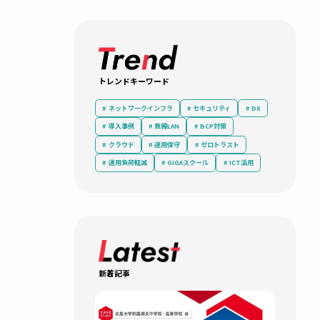
ITシステム
how
届けし
トレンドキーワード
ネットワークインフラ
セキュリティ
導入事例
無線LAN
BCP対策
クラウド
運用保守
ゼロトラ
運用負荷軽減
GIGAスクール