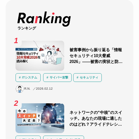
ランキング
被害事例から振り返る「情報
セキュリティ10大脅威
2026」――被害の実状と防御
のポイント
ITシステム
サイバー攻撃
セキュリティ
インシデント対応
セキュリティ教育・訓練
R.N.
2026.02.12
ランサムウェア
サプライチェーン攻撃
AI
ネットワークの“中核”のスイ
ッチ。あなたの現場に適した
のはどれ？アライドテレシス
のスイッチラインナップを解
説！