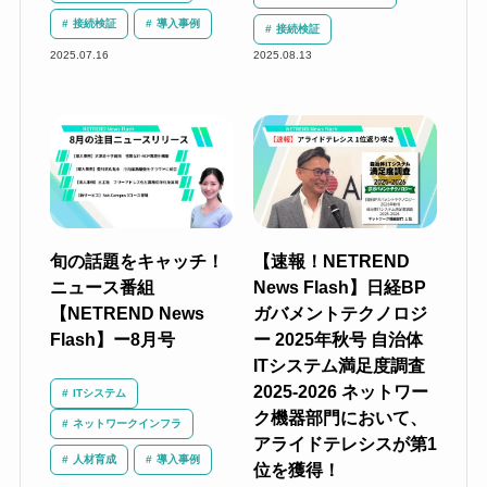
接続検証
導入事例
接続検証
2025.07.16
2025.08.13
旬の話題をキャッチ！
【速報！NETREND
ニュース番組
News Flash】日経BP
【NETREND News
ガバメントテクノロジ
Flash】ー8月号
ー 2025年秋号 自治体
ITシステム満足度調査
2025-2026 ネットワー
ITシステム
ク機器部門において、
ネットワークインフラ
アライドテレシスが第1
人材育成
導入事例
位を獲得！