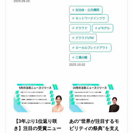
2025.09.10
自治体・公共機関
ネットワークインフラ
クラウド
α’モデル
クラウドUTM
ローカルブレイクアウト
三層分離
2025.10.02
【3年ぶり1位返り咲
あの“世界が注目するモ
き】注目の受賞ニュー
ビリティの祭典”を支え