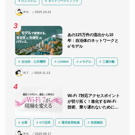
ITシステム
ネットワークインフラ
ネットワーク機器選定
R.K.
2025.10.22
あの125万件の流出から10
年：自治体のネットワークと
α’モデル
自治体・公共機関
LGWAN
α’モデル
三層分離
ネットワークインフラ
セキュリティ
クラウド
R.T.
2025.11.13
Wi-Fi 7対応アクセスポイント
が切り拓く！進化するWi-Fi
技術、乗り遅れないために知
っておくべきこと
企業
ICT活用
運用負荷軽減
技術解説
無線LAN
ネットワークインフラ
R.K.
2025.09.17