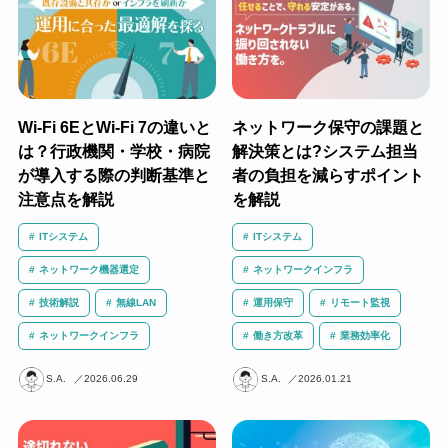
Wi-Fi 6EとWi-Fi 7の違いと
ネットワーク保守の課題と
は？行政機関・学校・病院
解決策とは?システム担当
が導入する際の判断基準と
者の負担を減らすポイント
注意点を解説
を解説
ITシステム
ITシステム
ネットワーク機器選定
ネットワークインフラ
技術解説
無線LAN
運用保守
リモート監視
ネットワークインフラ
働き方改革
業務効率化
S.A.
2026.06.29
S.A.
2026.01.21