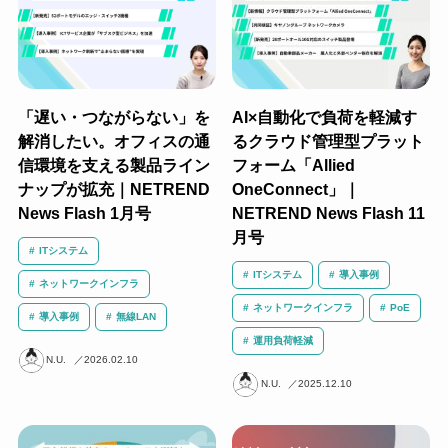
「遅い・つながらない」を
AI×自動化で負荷を軽減す
解消したい。オフィスの通
るクラウド管理型プラット
信環境を支える製品ライン
フォーム「Allied
ナップが拡充｜NETREND
OneConnect」｜
News Flash 1月号
NETREND News Flash 11
月号
ITシステム
ITシステム
導入事例
ネットワークインフラ
ネットワークインフラ
PoE
導入事例
無線LAN
運用負荷軽減
N.U.
2026.02.10
N.U.
2025.12.10