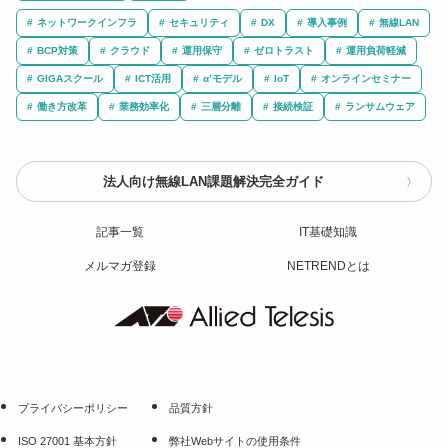
ネットワークインフラ
セキュリティ
DX
導入事例
無線LAN
BCP対策
クラウド
運用保守
ゼロトラスト
運用負荷軽減
GIGAスクール
ICT活用
α’モデル
IoT
オンラインセミナー
働き方改革
業務効率化
三層分離
接続検証
ランサムウェア
法人向け無線LAN課題解決完全ガイド
記事一覧
IT基礎知識
メルマガ登録
NETRENDとは
プライバシーポリシー
品質方針
ISO 27001 基本方針
弊社Webサイトの使用条件