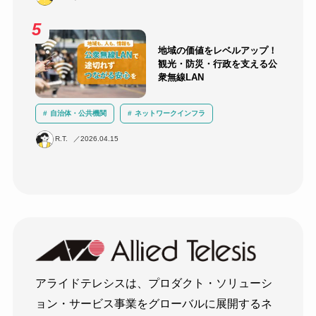
地域の価値をレベルアップ！
観光・防災・行政を支える公
衆無線LAN
自治体・公共機関
ネットワークインフラ
セキュリティ
BCP対策
無線LAN
防災
R.T.
2026.04.15
アライドテレシスは、プロダクト・ソリューシ
ョン・サービス事業をグローバルに展開するネ