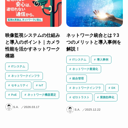
映像監視システムの仕組み
ネットワーク統合とは？3
と導入のポイント｜カメラ
つのメリットと導入事例を
性能を活かすネットワーク
解説！
構築
ITシステム
導入事例
ITシステム
ネットワーク最適化
ネットワークインフラ
統合管理
セキュリティ
IoT
ネットワークインフラ
DX
PoE
ネットワーク機器選定
ゼロトラスト
業務効率化
S.A.
2026.03.17
S.A.
2025.12.22