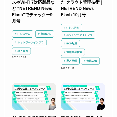
スやWi-Fi 7対応製品な
た クラウド管理技術｜
ど “NETREND News
NETREND News
Flash”でチェックー9
Flash 10月号
月号
ITシステム
ITシステム
無線LAN
ネットワークインフラ
ネットワークインフラ
BCP対策
導入事例
運用負荷軽減
2025.10.14
導入事例
無線LAN
2025.11.11