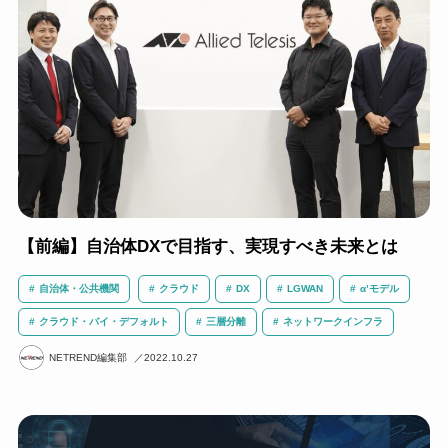
【前編】自治体DXで目指す、実現すべき未来とは
自治体・公共機関
クラウド
DX
LGWAN
α’モデル
クラウド・バイ・デフォルト
三層分離
ネットワークインフラ
NETREND編集部
2022.10.27