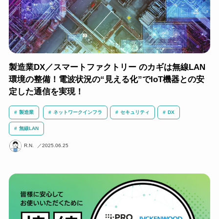
製造業DX／スマートファクトリー のカギは無線LAN
環境の整備！電波状況の“見える化”でIoT機器との安
定した通信を実現！
製造業
ネットワークインフラ
セキュリティ
DX
無線LAN
R.N.
2025.06.25