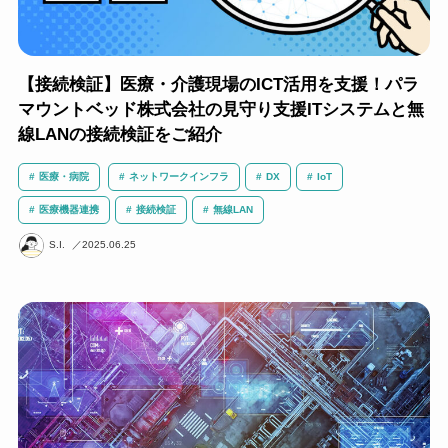
【接続検証】医療・介護現場のICT活用を支援！パラ
マウントベッド株式会社の見守り支援ITシステムと無
線LANの接続検証をご紹介
医療・病院
ネットワークインフラ
DX
IoT
医療機器連携
接続検証
無線LAN
S.I.
2025.06.25