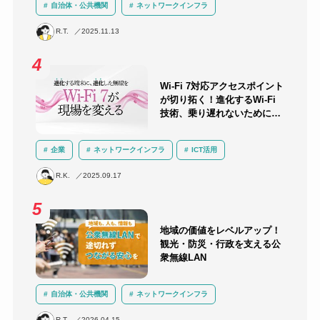
自治体・公共機関
ネットワークインフラ
セキュリティ
クラウド
LGWAN
α’モデル
R.T.
2025.11.13
三層分離
Wi-Fi 7対応アクセスポイント
が切り拓く！進化するWi-Fi
技術、乗り遅れないために知
っておくべきこと
企業
ネットワークインフラ
ICT活用
運用負荷軽減
技術解説
無線LAN
R.K.
2025.09.17
地域の価値をレベルアップ！
観光・防災・行政を支える公
衆無線LAN
自治体・公共機関
ネットワークインフラ
セキュリティ
BCP対策
無線LAN
防災
R.T.
2026.04.15