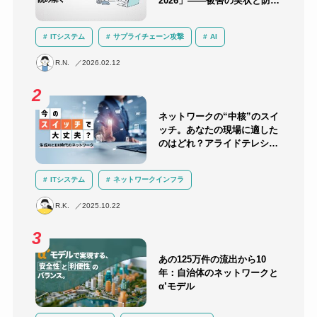
2026」――被害の実状と防御
のポイント
ITシステム
サプライチェーン攻撃
AI
サイバー攻撃
セキュリティ
インシデント対応
R.N.
2026.02.12
セキュリティ教育・訓練
ランサムウェア
ネットワークの“中核”のスイ
ッチ。あなたの現場に適した
のはどれ？アライドテレシス
のスイッチラインナップを解
説！
ITシステム
ネットワークインフラ
ネットワーク機器選定
R.K.
2025.10.22
あの125万件の流出から10
年：自治体のネットワークと
α’モデル