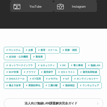
YouTube
Instagram
ITシステム
企業
教育・スクール
医療・病院
自治体・公共機関
製造業
ネットワークインフラ
セキュリティ
DX
導入事例
無線LAN
BCP対策
クラウド
運用保守
ゼロトラスト
運用負荷軽減
GIGAスクール
ICT活用
α’モデル
IoT
オンラインセミナー
働き方改革
業務効率化
三層分離
接続検証
ランサムウェア
法人向け無線LAN課題解決完全ガイド