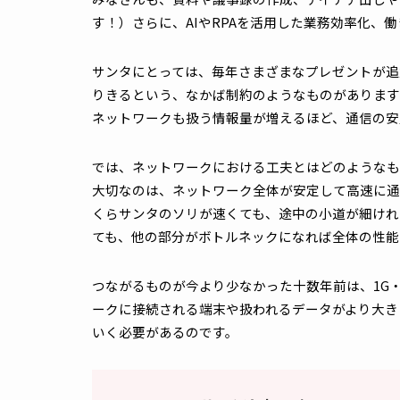
そんな私は今年、チーズマークで有名なゲーミ
ゲームは最高の息抜きです（笑）
ネットワークもまた、
“届ける相手”
や
“運ぶ
会社に行き、大きなPCを操作するだけだった
ソコンやタブレットのように端末が小型にな
加えて、センサーや監視カメラといったIo
交っています。
その背景には、業務でも日常生活でも、
生成
みなさんも、資料や議事録の作成、アイデア
す！）さらに、AIやRPAを活用した業務効
サンタにとっては、毎年さまざまなプレゼン
りきるという、なかば制約のようなものがあ