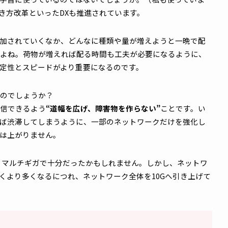
ングPCが欲しいな～と思ったり…
情報”
の量や大きさが増加しています。
約30年前から、今やほとんどの人が1台ずつスマホを持ち、
ったことで、ネットワークにつながる端末が桁違いに増えま
T機器が当たり前のようにネットワークに接続され、数多の情
AIやクラウドを使用することが当たり前
になったことがあり
出しや学習に使っているのではないでしょうか。（私も使っ
率化、働き方改革といったDXも推進されています。
トが追加されていくなか、どんなに種類や量が増えようと一
りますよね。荷物が増えれば配る時間も工夫が必要になるよ