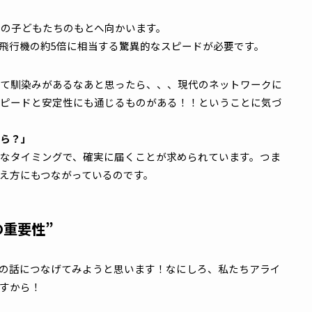
置いて戻る
け早くきれいに食べる
を読む
nta
質を総合的に評価され、晴れてクリアすることで「公認サン
なんですね！
と世界中の子どもたちのもとへ向かいます。
00km、飛行機の約5倍に相当する驚異的なスピードが必要です
る”
って馴染みがあるなあと思ったら、、、現代のネットワ
めのスピードと安定性にも通じるものがある！！ということ
だったら？」