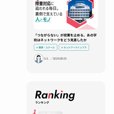
新着記事
「つながらない」が授業を止め
校はネットワークをどう見直し
クロース
教育・スクール
ネットワークイン
ているの
ICT活用
運用負荷軽減
導入
S.S.
2026.08.05
無線LAN