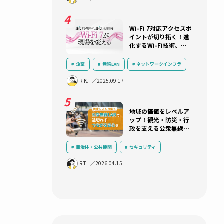
ITシステム
ネットワークインフラ
プを解説！
ネットワーク機器選定
R.K.
2025.10.22
あの125万
ら10年：
トワークとα
タ」に
自治体・公共機関
三層分離
ネットワークインフラ
セキュリテ
R.T.
2025.11.13
クラウド
LGWAN
α’モデル
Wi-Fi 7
。
イントが切
化するWi-
り遅れない
ークに
ておくべき
企業
無線LAN
ネットワー
に気づ
ICT活用
運用負荷軽減
技術
R.K.
2025.09.17