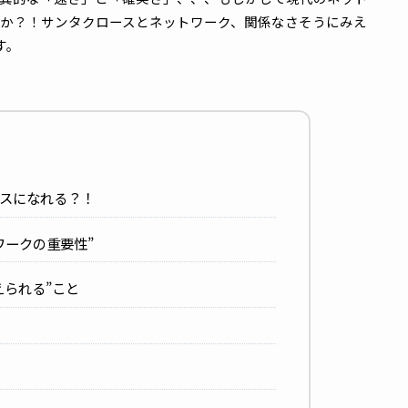
特別なテーマでお届けします。一晩であっという間に世界中の
その驚異的な「速さ」と「確実さ」、、、もしかして現代の
しょうか？！サンタクロースとネットワーク、関係なさそう
にします。
タクロースになれる？！
ネットワークの重要性”
が“叶えられる”こと