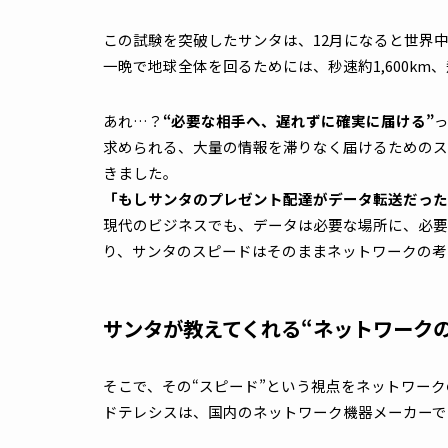
プレゼント袋を持って50mを走る
梯子を上って煙突に入り、プレゼントを
ジンジャーブレッドとミルクをできるだ
サンタクロース語（Ho Ho Ho）で宣誓文
参考：
Mr. Sato interviews: One-on-one with Japanese Sa
このような内容の試験からサンタとしての素
なれるのです。サンタさんって選ばれし存在
この試験を突破したサンタは、12月になる
一晩で地球全体を回るためには、秒速約1,6
あれ…？
“必要な相手へ、遅れずに確実に届け
求められる、大量の情報を滞りなく届けるた
きました。
「もしサンタのプレゼント配達がデータ転送