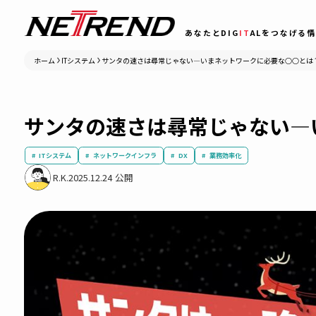
あなたとDIG
IT
ALをつ
ホーム
ITシステム
サンタの速さは尋常じゃない―いまネットワークに必要な
サンタの速さは尋常じゃな
ITシステム
ネットワークインフラ
DX
業務効率化
R.K.
2025.12.24