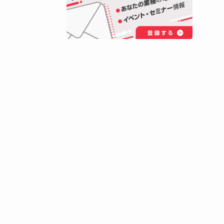
ネットワーク構築をトータルで
ます。
R.K.
公式サイトへ
ノートパ
した。
報が飛び
ます。
ていま
晩で配
うに、