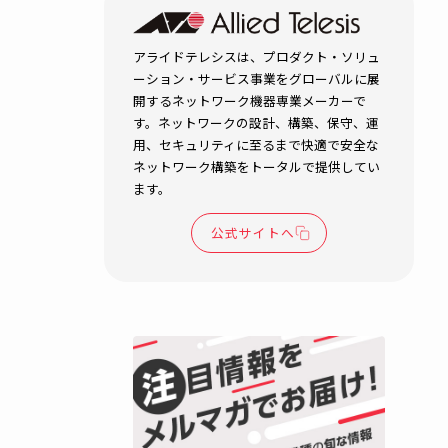
。つま
地域の価値
ップ！観光
政を支える
LAN
自治体・公共機関
セキュリティ
BCP対策
無線LAN
防災
R.T.
2026.04.15
ネットワークインフラ
アライ
れ、サ
、時代
アライドテレシスは、プロダク
ーション・サービス事業をグロ
開するネットワーク機器専業メ
す。ネットワークの設計、構築
用、セキュリティに至るまで快