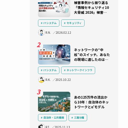
ります。
ランキング
被害事例か
「情報セキ
大脅威 202
タにな
実状と防御
ITシステム
セキュリティ
を含め体
インシデント対応
セキュリティ教
R.N.
2026.02.12
ランサムウェア
サプライチェーン
AI
サイバー攻撃
ネットワー
核”のスイ
の現場に適
れ？アライ
のスイッチ