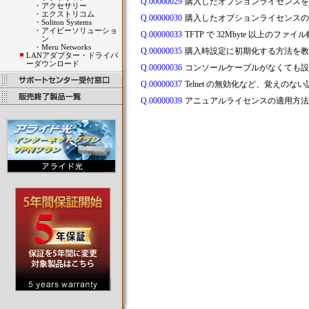
Q.00000029
購入したオプションライセンスを
・
アクセサリー
・
エクストリコム
Q.00000030
購入したオプションライセンスの
・
Soliton Systems
・
アイビーソリューショ
Q.00000033
TFTP で 32Mbyte 以上のフ
ン
・
Meru Networks
Q.00000035
購入時設定に初期化する方法を
LANアダプター・ドライバ
ーダウンロード
Q.00000036
コンソールケーブルがなくても
Q.00000037
Telnet の無効化など、覚えの
Q.00000039
アニュアルライセンスの適用方法