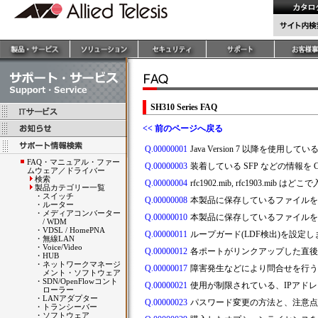
SH310 Series FAQ
<< 前のページへ戻る
Q.00000001
Java Version 7 以降を使用
FAQ・マニュアル・ファー
Q.00000003
装着している SFP などの情報を 
ムウェア／ドライバー
検索
Q.00000004
rfc1902.mib, rfc1903.mib
製品カテゴリー一覧
・
スイッチ
Q.00000008
本製品に保存しているファイルを
・
ルーター
・
メディアコンバーター
Q.00000010
本製品に保存しているファイルを 
/ WDM
・
VDSL / HomePNA
Q.00000011
ループガード(LDF検出)を設
・
無線LAN
・
Voice/Video
Q.00000012
各ポートがリンクアップした直後
・
HUB
・
ネットワークマネージ
Q.00000017
障害発生などにより問合せを行う
メント・ソフトウェア
・
SDN/OpenFlowコント
Q.00000021
使用が制限されている、IPアドレス
ローラー
・
LANアダプター
Q.00000023
パスワード変更の方法と、注意点
・
トランシーバー
・
ソフトウェア