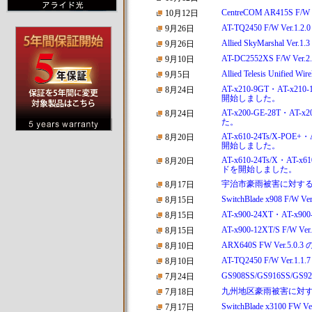
CentreCOM AR415S
10月12日
AT-TQ2450 F/W Ve
9月26日
Allied SkyMarshal 
9月26日
AT-DC2552XS F/W 
9月10日
Allied Telesis Unifi
9月5日
AT-x210-9GT・AT-x210
8月24日
開始しました。
AT-x200-GE-28T・AT-
8月24日
た。
AT-x610-24Ts/X-POE+
8月20日
開始しました。
AT-x610-24Ts/X・AT-x6
8月20日
ドを開始しました。
宇治市豪雨被害に対す
8月17日
SwitchBlade x908 F
8月15日
AT-x900-24XT・AT-x
8月15日
AT-x900-12XT/S F/
8月15日
ARX640S FW Ver.
8月10日
AT-TQ2450 F/W Ve
8月10日
GS908SS/GS916SS/G
7月24日
九州地区豪雨被害に対
7月18日
SwitchBlade x3100
7月17日