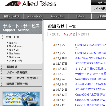
Net.Pro
GS908M V2/GS916M 
12月25日
Net.Monitor
た。
Net.AMF
GS908M V2-4PS F/
12月25日
Net.Assist
Net.Cover
AlliedView NMS 
12月18日
アライド光
AT-DC2552XS F/W 
12月17日
１１月２７日の暴風雪
11月28日
サポートセンター・冬
11月21日
SwitchBlade x908 F
10月24日
AT-x900-24XT・AT-x
10月24日
AT-x900-12XT/S F/
10月24日
CentreCOM AR570S
10月12日
CentreCOM AR560S
10月12日
CentreCOM AR550S
10月12日