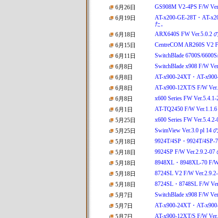
GS908M V2-4PS F/
6月26日
AT-x200-GE-28T・AT-
6月19日
た。
ARX640S FW Ver.
6月18日
CentreCOM AR260S
6月15日
SwitchBlade 6700S/
6月11日
SwitchBlade x908 F
6月8日
AT-x900-24XT・AT-x
6月8日
AT-x900-12XT/S F/
6月8日
x600 Series FW Ve
6月8日
AT-TQ2450 F/W Ve
6月1日
x600 Series FW Ve
5月25日
SwimView Ver.3.0
5月25日
9924T/4SP・9924T/4
5月18日
9924SP F/W Ver.2
5月18日
8948XL・8948XL-70
5月18日
8724SL V2 F/W Ve
5月18日
8724SL・8748SL F/
5月18日
SwitchBlade x908 F
5月7日
AT-x900-24XT・AT-x
5月7日
AT-x900-12XT/S F/
5月7日