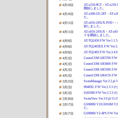
AT-x210-9GT・AT-x210
4月16日
開始しました。
AT-x200-GE-28T・AT-
4月16日
た。
AT-x610-24Ts/X-POE+
4月11日
始しました。
AT-x610-24Ts/X・AT-x6
4月11日
ドを開始しました。
AT-TQ2450 F/W Ve
4月9日
AT-TQ2403EX F/W 
4月9日
AT-TQ2403 F/W Ve
4月9日
CentreCOM AR570S
4月2日
CentreCOM AR560S
4月2日
CentreCOM AR550S
4月2日
CentreCOM AR415S
4月2日
SwimManager Ver.
3月23日
9048XL F/W Ver.
3月2日
IA810M F/W Ver.
3月2日
SwimView Ver.3.0
2月20日
GS908M V2/GS916M 
2月17日
た。
GS908M V2-4PS F/
2月17日