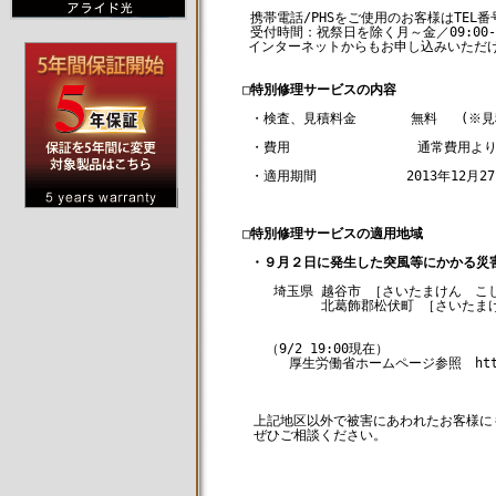
   携帯電話/PHSをご使用のお客様はTEL番号
   受付時間：祝祭日を除く月～金／09:00-17:
　 インターネットからもお申し込みいただけ
□特別修理サービスの内容
   ・検査、見積料金       無料   (
   ・費用 　　            通常費用より
   ・適用期間  　　　　　 2013年12月2
□特別修理サービスの適用地域
・９月２日に発生した突風等にかかる災
      埼玉県 越谷市 ［さいたまけん　こ
      　　　 北葛飾郡松伏町 ［さいた
     （9/2 19:00現在） 

        厚生労働省ホームページ参照　http://w
　　上記地区以外で被害にあわれたお客様にも
　　ぜひご相談ください。
