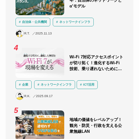
年：自治体のネットワークと
α’モデル
自治体・公共機関
ネットワークインフラ
セキュリティ
クラウド
LGWAN
α’モデル
R.T.
2025.11.13
三層分離
Wi-Fi 7対応アクセスポイント
が切り拓く！進化するWi-Fi
技術、乗り遅れないために知
っておくべきこと
企業
ネットワークインフラ
ICT活用
運用負荷軽減
技術解説
無線LAN
R.K.
2025.09.17
地域の価値をレベルアップ！
観光・防災・行政を支える公
衆無線LAN