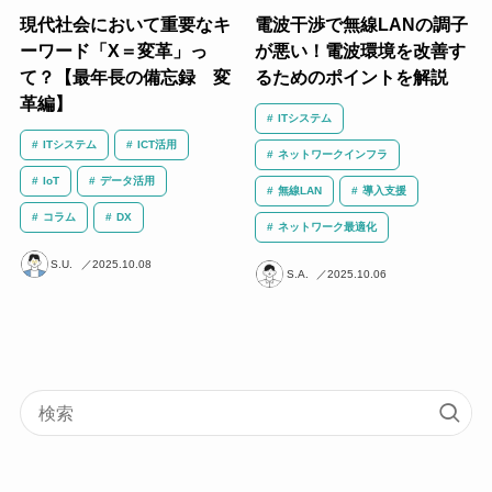
現代社会において重要なキ
電波干渉で無線LANの調子
ーワード「X＝変革」っ
が悪い！電波環境を改善す
て？【最年長の備忘録 変
るためのポイントを解説
革編】
ITシステム
ITシステム
ICT活用
ネットワークインフラ
IoT
データ活用
無線LAN
導入支援
コラム
DX
ネットワーク最適化
S.U.
2025.10.08
S.A.
2025.10.06