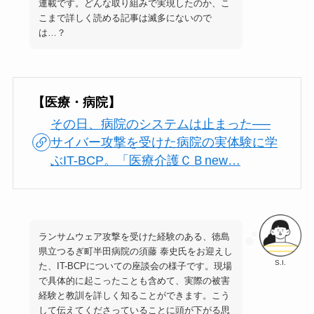
連載です。どんな取り組みで実現したのか、こ
こまで詳しく読める記事は滅多にないので
は…？
【医療・病院】
その日、病院のシステムは止まった──
サイバー攻撃を受けた病院の実体験に学
ぶIT-BCP。「医療介護ＣＢnew…
ランサムウェア攻撃を受けた経験のある、徳島
県立つるぎ町半田病院の須藤 泰史氏をお迎えし
S.I.
た、IT-BCPについての座談会の様子です。現場
で具体的に起こったことも含めて、実際の被害
経験と教訓を詳しく知ることができます。こう
して伝えてくださっていることに頭が下がる思