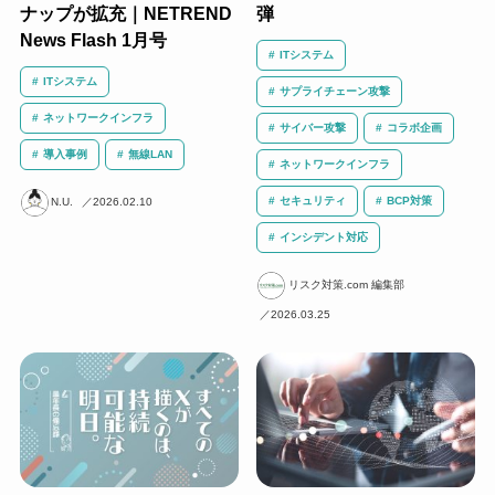
ナップが拡充｜NETREND
弾
News Flash 1月号
ITシステム
ITシステム
サプライチェーン攻撃
ネットワークインフラ
サイバー攻撃
コラボ企画
導入事例
無線LAN
ネットワークインフラ
セキュリティ
BCP対策
N.U.
2026.02.10
インシデント対応
リスク対策.com 編集部
2026.03.25