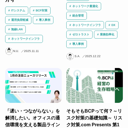
ネットワーク最適化
ITシステム
BCP対策
統合管理
運用負荷軽減
導入事例
ネットワークインフラ
DX
無線LAN
ゼロトラスト
業務効率化
ネットワークインフラ
導入事例
N.U.
2025.11.11
S.A.
2025.12.22
「遅い・つながらない」を
そもそもBCPって何？～リ
解消したい。オフィスの通
スク対策の基礎知識～ リス
信環境を支える製品ライン
ク対策.com Presents 第1