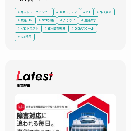
ネットワークインフラ
セキュリティ
DX
導入事例
無線LAN
BCP対策
クラウド
運用保守
ゼロトラスト
運用負荷軽減
GIGAスクール
ICT活用
新着記事