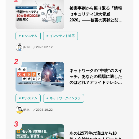
被害事例から振り返る「情報
セキュリティ10大脅威
2026」――被害の実状と防御
のポイント
ITシステム
インシデント対応
セキュリティ教育・訓練
ランサムウェア
R.N.
2026.02.12
サプライチェーン攻撃
AI
サイバー攻撃
セキュリティ
ネットワークの“中核”のスイ
ッチ。あなたの現場に適した
のはどれ？アライドテレシス
のスイッチラインナップを解
説！
ITシステム
ネットワークインフラ
ネットワーク機器選定
R.K.
2025.10.22
あの125万件の流出から10