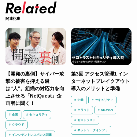
関連記事
【開発の裏側】サイバー攻
第3回 アクセス管理1 イン
撃の被害を抑える鍵
ターネットブレイクアウト
は“人”。組織の対応力を向
導入のメリットと準備
上させる「NetQuest」企
企業
セキュリティ
画者に聞く！
クラウド
SD-WAN
企業
セキュリティ
ゼロトラスト
クラウド
ネットワークインフラ
インシデントレスポンス訓練