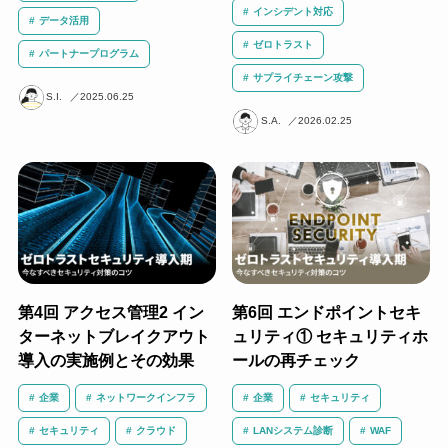
インシデント対応
データ活用
ゼロトラスト
パートナープログラム
サプライチェーン攻撃
S.I.
2025.06.25
S.A.
2026.02.25
第4回 アクセス管理2 イン
第6回 エンドポイントセキ
ターネットブレイクアウト
ュリティ① セキュリティホ
導入の実施例とその効果
ールの再チェック
企業
ネットワークインフラ
企業
セキュリティ
セキュリティ
クラウド
LANシステム診断
WAF