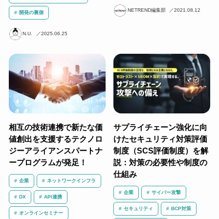
NETREND編集部
2021.08.12
開発の裏側
N.U.
2025.06.25
相互の技術連携で新たな価
サプライチェーン強化に向
値創出を支援するテクノロ
けたセキュリティ対策評価
ジーアライアンスパートナ
制度（SCS評価制度）を解
ープログラムが発足！
説：対策の必要性や制度の
仕組み
企業
ネットワークインフラ
企業
サイバー攻撃
DX
API連携
セキュリティ
BCP対策
オンラインセミナー