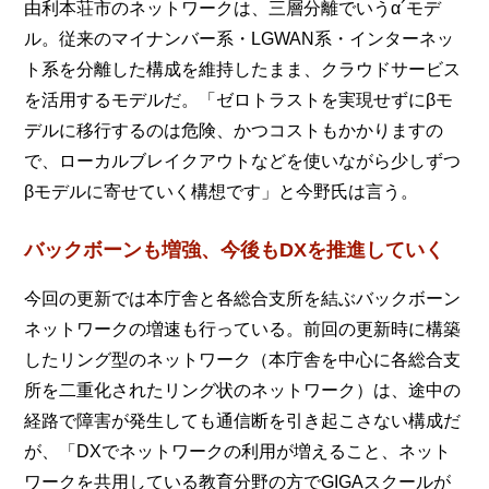
由利本荘市のネットワークは、三層分離でいうα´モデ
ル。従来のマイナンバー系・LGWAN系・インターネッ
ト系を分離した構成を維持したまま、クラウドサービス
を活用するモデルだ。「ゼロトラストを実現せずにβモ
デルに移行するのは危険、かつコストもかかりますの
で、ローカルブレイクアウトなどを使いながら少しずつ
βモデルに寄せていく構想です」と今野氏は言う。
バックボーンも増強、今後もDXを推進していく
今回の更新では本庁舎と各総合支所を結ぶバックボーン
ネットワークの増速も行っている。前回の更新時に構築
したリング型のネットワーク（本庁舎を中心に各総合支
所を二重化されたリング状のネットワーク）は、途中の
経路で障害が発生しても通信断を引き起こさない構成だ
が、「DXでネットワークの利用が増えること、ネット
ワークを共用している教育分野の方でGIGAスクールが