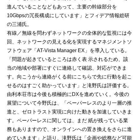
進んでいることなどもあって、主要の幹線部分を
10Gbpsの冗長構成にしています」とフィデア情報総研
の三浦氏。
有線／無線を問わずネットワークの全体的な監視には今
回、ネットワークの見える化を実現するマネジメントソ
フトウェア「AT-Vista Manager EX」を導入している。
「問題が起きているところは赤く表 示されるため、該
当の地域や部署にすぐに連絡して確認、対応ができま
す。向こうから連絡がくる前にこちらで先に行動を起こ
せるのはすごく助かっています」と滝野氏は評価する。
由利本荘市は今後も積極的にDXを進めていく。今後の
展望について今野氏は、「ペーパーレスのより一層の推
進と、ゼロトラスト実現に向けた動きを加速していきま
す。ペーパーレスに関しては、まだ 紙が残っている業
務もありますので、オンラインへの置き換えをさらに進
めていきます」と語り、滝野氏は「企画や総務など可能