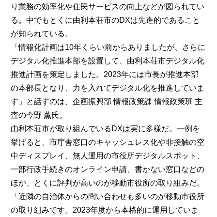
り業務の効率化や住民サービスの向上などが図られてい
る。中でもとくに由利本荘市のDXは先進的であること
が知られている。
「情報化計画は10年くらい前からありましたが、さらに
デジタル化推進本部を設置して、由利本荘市デジタル化
推進計画を策定しました。2023年には市長が推進本部
の本部長となり、力を入れてデジタル化を推進していま
す」と話すのは、企画振興部 情報政策課 情報政策班 主
査の今野 薫氏。
由利本荘市が取り組んでいるDXは実に多様だ。一例を
挙げると、市庁舎窓口のキャッシュレス化や非接触の空
中ディスプレイ、無人運用の市役所デジタルスポット、
一部行政手続きのオンライン申請、書かない窓口などの
ほか、とくに評判が高いのが移動市役所の取り組みだ。
「近隣の自治体からの問い合わせも多いのが移動市役所
の取り組みです。2023年度から本格的に運用していま