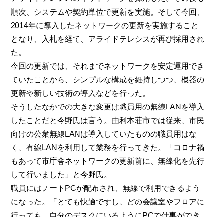
順次、システムや契約単位で更新を実施。そして今回、
2014年に導入したネットワークの更新を実施すること
となり、入札を経て、アライドテレシスが再び採用され
た。
今回の更新では、それまでネットワークを安定運用でき
ていたことから、シンプルな構成を維持しつつ、機器の
更新や新しい技術の導入などを行った。
そうしたなかでの大きな変更は職員用の無線LANを導入
したことだと今野氏は言う。由利本荘市では従来、市民
向けの公衆無線LANは導入していたものの職員用はな
く、有線LANを利用して業務を行ってきた。「コロナ禍
もあって市庁舎ネットワークの更新前に、無線化を先行
して行いました」と今野氏。
職員にはノートPCが配布され、無線で利用できるよう
になった。「とても快適ですし、どの会議室やフロアに
行っても、自分のデスクにいるようにPCで仕事ができ