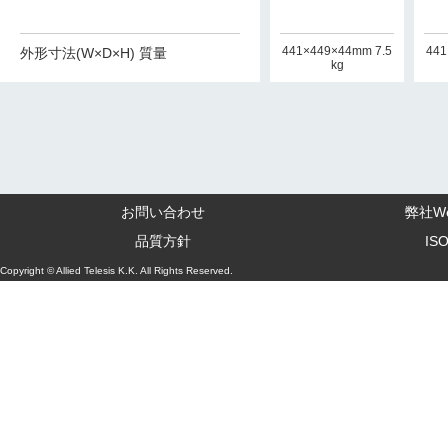
441×449×44mm 7.5
441
外形寸法(W×D×H) 質量
kg
お問い合わせ
弊社W
品質方針
IS
Copyright © Allied Telesis K.K. All Rights Reserved.