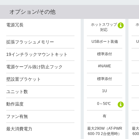
オプション/その他
電源冗長
ホットスワップ
対応
拡張フラッシュメモリー
USBポート装備
19インチラックマウントキット
標準添付
#NAME
電源ケーブル抜け防止フック
壁設置ブラケット
標準添付
1U
ユニット数
動作温度
0～50℃
ファン有無
有
最大消費電力
最大290W（AT-PWR
最大
600-70 2台使用時）
60