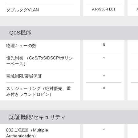
AT-x950-FL01
ダブルタグVLAN
QoS機能
8
物理キューの数
○
優先制御 （CoS/ToS/DSCP/ポリシ
ーベース）
○
帯域制限/帯域保証
○
スケジューリング（絶対優先、重
み付きラウンドロビン）
認証機能/セキュリティ
○
802.1X認証（Multiple
Authentication）