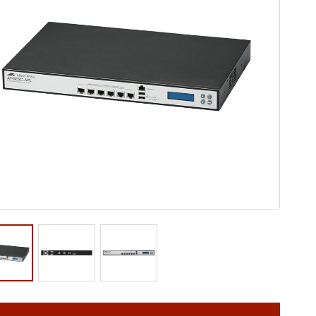
ウド型インシデントレスポンス訓練基盤 NetQuest
orm
リティ対策・支援 Net.CyberSecurity
Eソリューション Allied SecureWAN
ラインバックアップ
線 アライド光
サブスクリプション