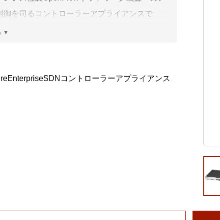
ビゲーション
視
システム構成アシスト
クラ
制御を司るコントローラーアプライアンスで
Platf
セキュ
他
SAS
連資料・証明書など
オフ
cureEnterpriseSDNコントローラーアプライアンス
証
光回
品・サービス連携 企業一覧
製品
了予定製品／販売終了製品