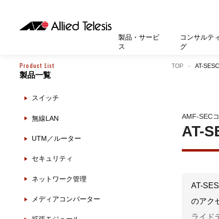
製品・サービ
コンサルテ
ス
グ
Product List
TOP
AT-SESC
製品一覧
製品
お知
無線LA
SASEソ
お知ら
医療・
基本情
新卒採
製品・サービス
ソリューション
セキュリティ
サポート
お客様事例
お知らせ・イベント
会社概要
採用情報
スイッチ
帯域強
セキュリテ
規約一
官公庁
沿革
スイッ
重要な
トップページへ
トップページへ
トップページへ
トップページへ
トップページへ
トップページへ
AMF-SE
無線LAN
運用管
運用支援 N
マニュ
小中高
受賞・
UTM
AT-S
UTM／ルーター
クラウ
サポー
大学
環境保
セキュ
セキュリティ
サーバ
アカデ
ネットワーク管理
データ
AT-S
製品
メディアコンバーター
のアク
BCP対
ライドテ