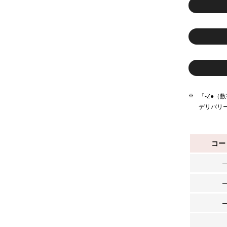
「-Z●
デリバリ
コー