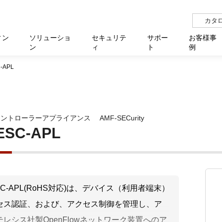
カタ
ィン
ソリューショ
セキュリテ
サポー
お客様事
ン
ィ
ト
例
-APL
らせ
サー
イベ
N
リューション Allied SecureWAN
せ
福祉
報
用
アプリケ
製造業
国内事
中途採
医療
よく
化
ィ対策・支援 Net.CyberSecurity
覧
・自治体
オフラ
企業
グルー
自治
障害
チ
お知らせ
無線LAN
セミ
導入支
Cコントローラーアプライアンス
AMF-SECurity
クラウド
理
et.Monitor
アル・ファームウェア
等学校
認定
イベン
ダイバ
小中
オン
運用支援
／ルーター
ネットワーク管理
ESC-APL
Platfor
ド管理
ト対象バージョン一覧
全活動
マルチ
大学
業務代行
リティ
メディアコンバーター
ー仮想化
製造
製品保
ミック製品
パートナー製品
センター
企業
統合管
ESC-APL(RoHS対応)は、デバイス（利用者端末）
を探す
セス認証、および、アクセス制御を管理し、ア
策
教育・
レシス社製OpenFlowネットワーク装置へのア