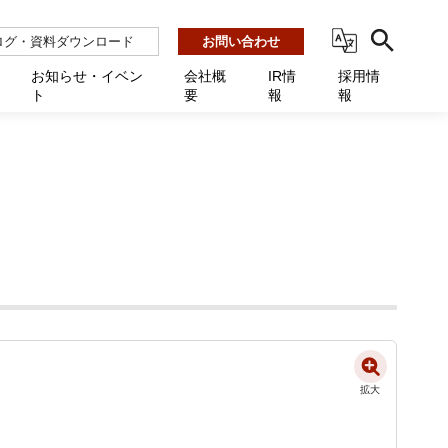
ログ・資料ダウンロード
お問い合わせ
お知らせ・イベン
会社概
IR情
採用情
ト
要
報
報
ビス
ント
ーション連携 AMF-SEC
業所一覧
用
機関向け
あるご質問 / お困りのときに
インバックアップ
プ会社一覧
体向け
発生時に必要な情報
ナー
展示会・学会
援 Net.Pro
型インシデントレスポンス訓練基盤 NetQuest
ト
ーシティ推進
高・教育委員会向け
サイトサービス契約中のお客様へ
 Net.Monitor
m
ステークホルダー方針
向け
 Net.Assist
業向け
守 Net.Cover
向け
理 Net.AMF
拡大
拡大
拡大
研修 Net.Campus