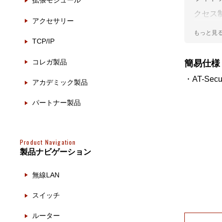
拡張モジュール
製品ナ
映像監
クセス
アクセサリー
す。
その
TCP/IP
製品関
コレガ製品
簡易仕様
・AT-Se
動作検
アカデミック製品
他社製
パートナー製品
販売終
Product Navigation
製品ナビゲーション
無線LAN
スイッチ
ルーター