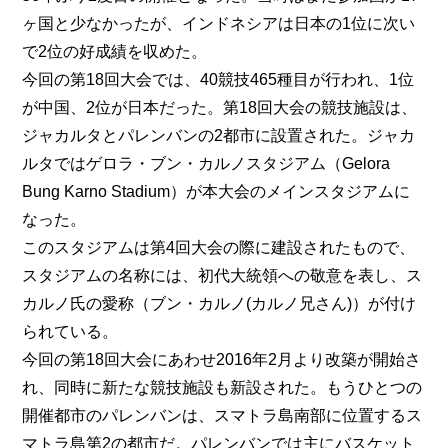
ヶ国と少なかったが、インドネシアは日本の1位に次い
で2位の好成績を収めた。
今回の第18回大会では、40競技465種目が行われ、1位
が中国、2位が日本だった。第18回大会の競技施設は、
ジャカルタとパレンバンの2都市に設置された。ジャカ
ルタではゲロラ・ブン・カルノスタジアム（Gelora
Bung Karno Stadium）が本大会のメインスタジアムに
なった。
このスタジアムは第4回大会の際に建設されたもので、
スタジアムの名称には、初代大統領への敬意を表し、ス
カルノ氏の愛称（ブン・カルノ(カルノ兄さん)）が付け
られている。
今回の第18回大会にあわせ2016年2月より改築が開始さ
れ、同時に新たな競技施設も新設された。もうひとつの
開催都市のパレンバンは、スマトラ島南部に位置するス
マトラ島第2の都市だ。パレンバンでは主にバスケット