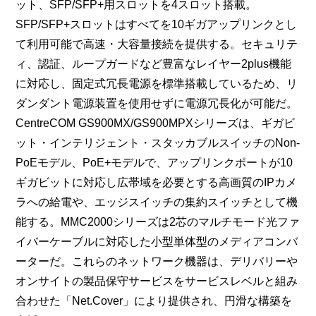
ット、SFP/SFP+用スロットを4スロット搭載。
SFP/SFP+スロットはすべてを10ギガアップリンクとし
て利用可能で高速・大容量接続を提供する。セキュリテ
ィ、認証、ループガードなど豊富なレイヤー2plus機能
に対応し、固定式冗長電源を標準搭載しているため、リ
ダンダント電源装置を使用せずに電源冗長化が可能だ。
CentreCOM GS900MX/GS900MPXシリーズは、ギガビ
ット・インテリジェント・スタッカブルスイッチのNon-
PoEモデル、PoE+モデルで、アップリンクポートが10
ギガビットに対応し広帯域を必要とする高画質のIPカメ
ラへの給電や、エッジスイッチの集約スイッチとして機
能する。MMC2000シリーズは2芯のマルチモード光ファ
イバーケーブルに対応した小型単体型のメディアコンバ
ーターだ。これらのネットワーク機器は、デリバリーや
オンサイトの製品保守サービスをサービスレベルと組み
合わせた「Net.Cover」により提供され、円滑な構築を