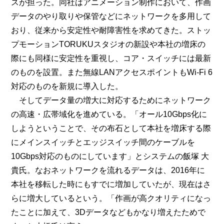
スが担った。同社はアニメーション制作において、作画
データのやり取りや保管などにネットワークを多用して
おり、従来から安定性や耐障害性を求めてきた。ストッ
プモーションTORUKUスタジオの新設や本社の増床の
際にも同様に安定性を重視し、コア・スイッチには最新
のものを設置。また無線LANアクセスポイントもWi-Fi 6
対応のものを新規に導入した。
そしてデータ量の増大に対応するためにネットワーク
の高速・広帯域化を進めている。「オール10Gbps化に
しようということで、その布石として本社を増床する際
にメインスイッチとエッジスイッチ間のケーブルを
10Gbps対応のものにしています」とシステムの飯塚 大
貴氏。なおネットワークを流れるデータは、2016年に
本社を移転した時にもすでに増加していたが、現在はさ
らに増大しているという。「作画が高クオリティになっ
たことに加えて、3Dデータなどもかなり増えたためで