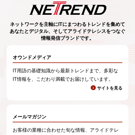
スの利用状況及び利用環境を含む市場調査のため
d）第三者提供について
第三者に提供することはございません。
ネットワークを主軸に
ITにまつわるトレンド
を集めて
あなたとデジタル、
そしてアライドテレシスをつなぐ
e）委託について
情報発信ブランド
です。
処理を委託する場合がございます。
オウンドメディア
f）開示等窓口
利用目的や個人情報の開示、訂正、利用停止等の
IT用語の基礎知識から最新トレンドまで、多彩な
申し出は、下記まで郵送にてお願いいたします。
IT情報を、こだわり満載でお届けしています。
サイトを見る
〒141-0031
東京都品川区西五反田7-21-11 第2TOCビル
アライドテレシス株式会社 情報セキュリティ担当
メールマガジン
弊社の個人情報保護に関するお問い合わせに関し
お客様の業種に合わせた旬な情報、アライドテレ