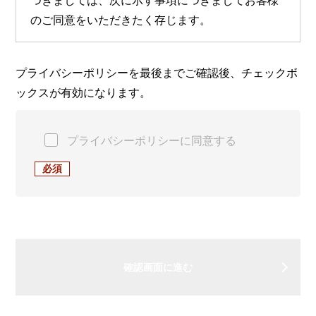
つきましては、次に示す事項につきましてお客様
のご同意をいただきたく存じます。
a）事業者名称、住所及び代表者氏名
プライバシーポリシーを最後までご確認後、チェックボ
アライドテレシス株式会社
ックスが有効になります。
〒141-0031 東京都品川区西五反田7-21-11 第
2TOCビル 代表取締役社長 サチエ オオシマ
プライバシーポリシーに同意する
b）個人情報保護管理者
情報セキュリティ担当取締役
c）利用目的
1. お客様の会社名、氏名、住所、電話番号等を
以下の目的で利用します。
（1） 弊社のネットワーク関連製品及びサービ
スに関する最新の情報をお客様にお伝えするため