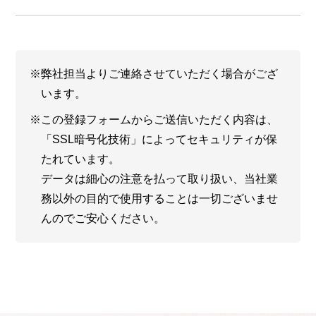
（2） 弊社のネットワーク関連製品又はサービ
スをご購入いただいたお客様に対するサービスを
実施するため
（3） イベント、セミナー、キャンペーン等、
※弊社担当よりご連絡させていただく場合がござ
弊社及び弊社のビジネス・パートナーからのお客
います。
様にとって有益と弊社が考える情報を提供するた
め
※この登録フォームからご送信いただく内容は、
（4） その他必要に応じてお客様にコンタクト
「SSL暗号化技術」によってセキュリティが保
するため
たれています。
2. 取得した閲覧履歴や購買履歴等の情報を分析
データは細心の注意を払って取り扱い、当社業
して、以下の目的で利用します。
務以外の目的で使用することは一切ございませ
（1） お客様のご利用状況や趣向に応じ、弊社
んのでご安心ください。
Webサイトをカスタマイズするため
（2） お客様のご利用状況や趣向に応じ、弊社
のネットワーク関連製品及びサービスに関する最
新の情報をお客様にお伝えするため