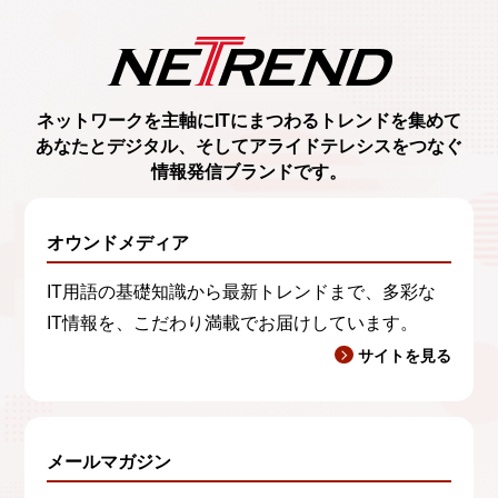
（3） 弊社のネットワーク関連製品及びサービ
スの利用状況及び利用環境を含む市場調査のため
d）第三者提供について
第三者に提供することはございません。
ネットワークを主軸に
ITにまつわるトレンド
を集めて
あなたとデジタル、
そしてアライドテレシスをつなぐ
e）委託について
情報発信ブランド
です。
処理を委託する場合がございます。
オウンドメディア
f）開示等窓口
利用目的や個人情報の開示、訂正、利用停止等の
IT用語の基礎知識から最新トレンドまで、多彩な
申し出は、下記まで郵送にてお願いいたします。
IT情報を、こだわり満載でお届けしています。
サイトを見る
〒141-0031
東京都品川区西五反田7-21-11 第2TOCビル
アライドテレシス株式会社 情報セキュリティ担当
メールマガジン