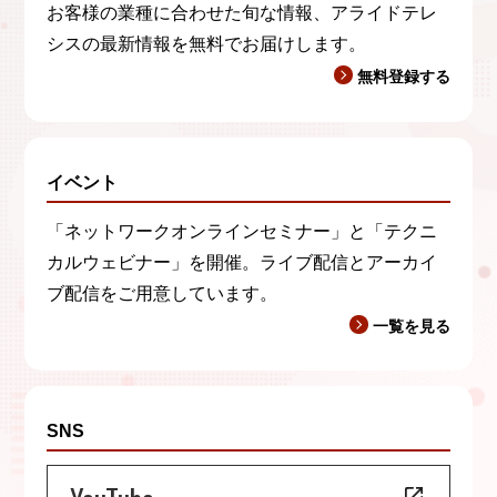
弊社の個人情報保護に関するお問い合わせに関し
お客様の業種に合わせた旬な情報、アライドテレ
ては、電子メールにて下記までお問い合わせくだ
シスの最新情報を無料でお届けします。
さい。
無料登録する
E-mail：
privacy@allied-telesis.co.jp
イベント
g）ご同意いただけない場合
ご同意いただけないときは、弊社からのサービス
「ネットワークオンラインセミナー」と「テクニ
の提供にお客様の個人情報が不可欠な場合は当該
カルウェビナー」を開催。ライブ配信とアーカイ
サービスを提供できない場合があり得ます。
ブ配信をご用意しています。
一覧を見る
h）クッキー(cookie)の使用について
cookieにより取得することがございます。
SNS
弊社プライバシーポリシーへのアクセス先
https://www.allied-telesis.co.jp/policy/privacy/