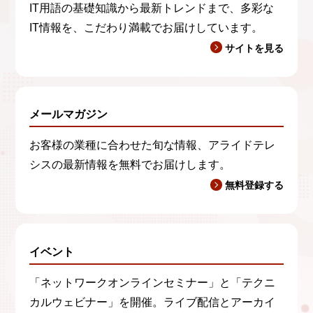
利用目的や個人情報の開示、訂正、利用停止等の
IT用語の基礎知識から最新トレンドまで、多彩な
申し出は、下記まで郵送にてお願いいたします。
IT情報を、こだわり満載でお届けしています。
サイトを見る
〒141-0031
東京都品川区西五反田7-21-11 第2TOCビル
アライドテレシス株式会社 情報セキュリティ担当
メールマガジン
弊社の個人情報保護に関するお問い合わせに関し
お客様の業種に合わせた旬な情報、アライドテレ
ては、電子メールにて下記までお問い合わせくだ
シスの最新情報を無料でお届けします。
さい。
無料登録する
E-mail：
privacy@allied-telesis.co.jp
イベント
g）ご同意いただけない場合
ご同意いただけないときは、弊社からのサービス
「ネットワークオンラインセミナー」と「テクニ
の提供にお客様の個人情報が不可欠な場合は当該
カルウェビナー」を開催。ライブ配信とアーカイ