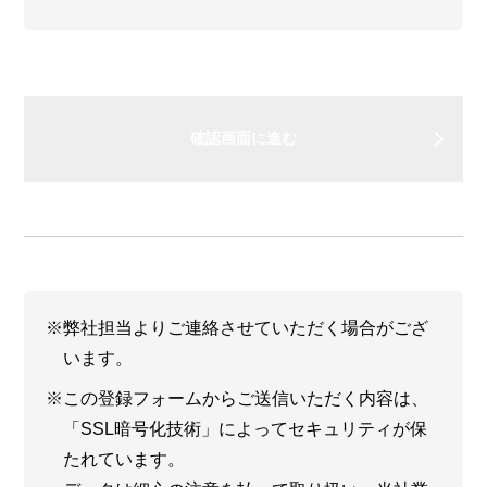
情報セキュリティ担当取締役
c）利用目的
1. お客様の会社名、氏名、住所、電話番号等を
以下の目的で利用します。
（1） 弊社のネットワーク関連製品及びサービ
スに関する最新の情報をお客様にお伝えするため
（2） 弊社のネットワーク関連製品又はサービ
スをご購入いただいたお客様に対するサービスを
実施するため
（3） イベント、セミナー、キャンペーン等、
※弊社担当よりご連絡させていただく場合がござ
弊社及び弊社のビジネス・パートナーからのお客
います。
様にとって有益と弊社が考える情報を提供するた
め
※この登録フォームからご送信いただく内容は、
（4） その他必要に応じてお客様にコンタクト
「SSL暗号化技術」によってセキュリティが保
するため
たれています。