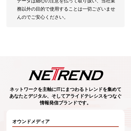
2. 取得した閲覧履歴や購買履歴等の情報を分析
データは細心の注意を払って取り扱い、当社業
して、以下の目的で利用します。
務以外の目的で使用することは一切ございませ
（1） お客様のご利用状況や趣向に応じ、弊社
んのでご安心ください。
Webサイトをカスタマイズするため
（2） お客様のご利用状況や趣向に応じ、弊社
のネットワーク関連製品及びサービスに関する最
新の情報をお客様にお伝えするため
（3） 弊社のネットワーク関連製品及びサービ
スの利用状況及び利用環境を含む市場調査のため
d）第三者提供について
第三者に提供することはございません。
ネットワークを主軸に
ITにまつわるトレンド
を集めて
あなたとデジタル、
そしてアライドテレシスをつなぐ
e）委託について
情報発信ブランド
です。
処理を委託する場合がございます。
オウンドメディア
f）開示等窓口