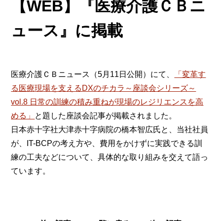
【WEB】『医療介護ＣＢニ
ュース』に掲載
医療介護ＣＢニュース（5月11日公開）にて、
「変革す
る医療現場を支えるDXのチカラ～座談会シリーズ～
vol.8 日常の訓練の積み重ねが現場のレジリエンスを高
める」
と題した座談会記事が掲載されました。
日本赤十字社大津赤十字病院の橋本智広氏と、当社社員
が、IT-BCPの考え方や、費用をかけずに実践できる訓
練の工夫などについて、具体的な取り組みを交えて語っ
ています。