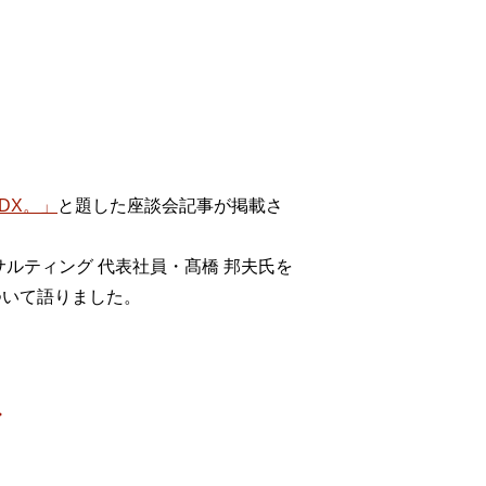
ウド型インシデントレスポンス訓練基盤 NetQuest
orm
リティ対策・支援 Net.CyberSecurity
Eソリューション Allied SecureWAN
ラインバックアップ
DX。」
と題した座談会記事が掲載さ
線 アライド光
サブスクリプション
ルティング 代表社員・髙橋 邦夫氏を
ついて語りました。