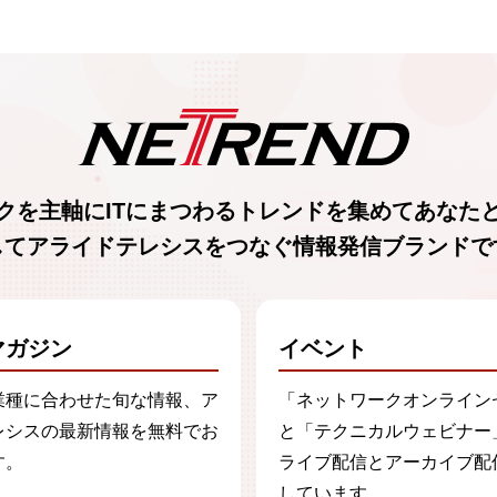
クを主軸に
ITにまつわるトレンド
を集めて
あなた
してアライドテレシスをつなぐ
情報発信ブランド
で
マガジン
イベント
業種に合わせた旬な情報、ア
「ネットワークオンライン
レシスの最新情報を無料でお
と「テクニカルウェビナー
す。
ライブ配信とアーカイブ配
しています。