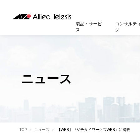
製品・サービ
コンサルテ
ス
グ
製品
お知
無線LA
SASEソ
お知ら
医療・
基本情
新卒採
製品・サービス
ソリューション
セキュリティ
サポート
お客様事例
お知らせ・イベント
会社概要
採用情報
帯域強
セキュリテ
規約一
官公庁
沿革
スイッ
重要な
トップページへ
トップページへ
トップページへ
トップページへ
トップページへ
トップページへ
ニュース
運用管
運用支援 N
マニュ
小中高
受賞・
UTM
クラウ
サポー
大学
環境保
セキュ
サーバ
アカデ
データ
製品
BCP対
TOP
ニュース
【WEB】『ジチタイワークスWEB』に掲載