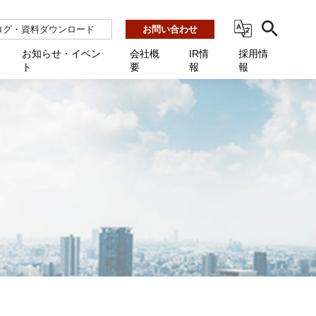
ログ・資料ダウンロード
お問い合わせ
お知らせ・イベン
会社概
IR情
採用情
ト
要
報
報
ビス
ント
ーション連携 AMF-SEC
業所一覧
用
機関向け
あるご質問 / お困りのときに
インバックアップ
プ会社一覧
体向け
発生時に必要な情報
ナー
展示会・学会
援 Net.Pro
型インシデントレスポンス訓練基盤 NetQuest
ト
ーシティ推進
高・教育委員会向け
サイトサービス契約中のお客様へ
 Net.Monitor
m
ステークホルダー方針
向け
 Net.Assist
業向け
守 Net.Cover
向け
理 Net.AMF
研修 Net.Campus