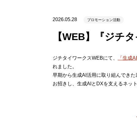
製品ナ
映像監
2026.05.28
プロモーション活動
その
【WEB】『ジチタ
製品関
動作検
ジチタイワークスWEBにて、
「生成A
他社製
れました。
早期から生成AI活用に取り組んできた
販売終
お招きし、生成AIとDXを支えるネ