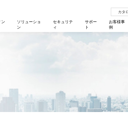
カタ
ィン
ソリューショ
セキュリテ
サポー
お客様事
ン
ィ
ト
例
らせ
サー
イベ
N
リューション Allied SecureWAN
せ
福祉
報
用
アプリケ
製造業
国内事
中途採
医療
よく
化
ィ対策・支援 Net.CyberSecurity
覧
・自治体
オフラ
企業
グルー
自治
障害
チ
お知らせ
無線LAN
セミ
導入支
クラウド
理
et.Monitor
アル・ファームウェア
等学校
認定
イベン
ダイバ
小中
オン
運用支援
／ルーター
ネットワーク管理
Platfor
ド管理
ト対象バージョン一覧
全活動
マルチ
大学
業務代行
リティ
メディアコンバーター
ー仮想化
製造
製品保
ミック製品
パートナー製品
センター
企業
統合管
を探す
策
教育・