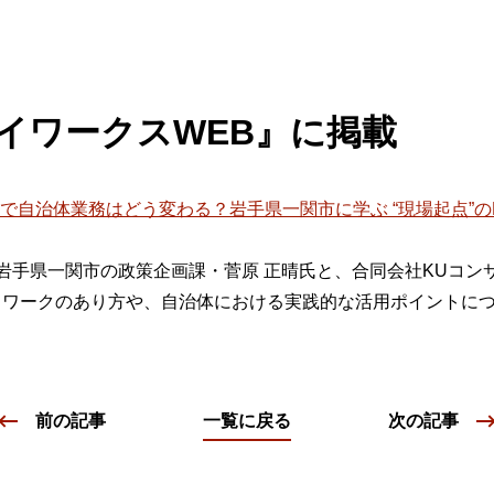
ビゲーション
視
システム構成アシスト
クラ
Platf
セキュ
他
イワークスWEB』に掲載
SAS
連資料・証明書など
オフ
証
Iで自治体業務はどう変わる？岩手県一関市に学ぶ “現場起点”の
光回
品・サービス連携 企業一覧
製品
岩手県一関市の政策企画課・菅原 正晴氏と、合同会社KUコンサ
了予定製品／販売終了製品
ットワークのあり方や、自治体における実践的な活用ポイントに
前の記事
一覧に戻る
次の記事