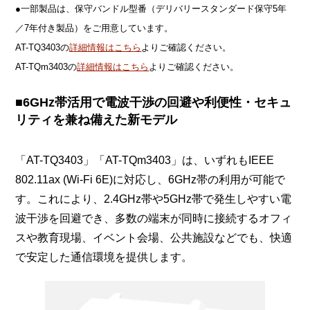
●一部製品は、保守バンドル型番（デリバリースタンダード保守5年
／7年付き製品）をご用意しています。
AT-TQ3403の
詳細情報はこちら
よりご確認ください。
AT-TQm3403の
詳細情報はこちら
よりご確認ください。
■6GHz帯活用で電波干渉の回避や利便性・セキュ
リティを兼ね備えた新モデル
「AT-TQ3403」「AT-TQm3403」は、いずれもIEEE
802.11ax (Wi-Fi 6E)に対応し、6GHz帯の利用が可能で
す。これにより、2.4GHz帯や5GHz帯で発生しやすい電
波干渉を回避でき、多数の端末が同時に接続するオフィ
スや教育現場、イベント会場、公共施設などでも、快適
で安定した通信環境を提供します。