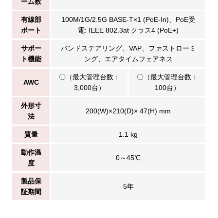
ーム数
有線部
100M/1G/2.5G BASE-T×1 (PoE-In)、PoE受
ポート
電: IEEE 802.3at クラス4 (PoE+)
サポー
バンドステアリング、VAP、ファストローミ
ト機能
ング、エアタイムフェアネス
〇（最大管理台数：
〇（最大管理台数：
AWC
3,000台）
100台）
外形寸
200(W)×210(D)× 47(H) mm
法
質量
1.1 kg
動作温
0～45℃
度
製品保
5年
証期間