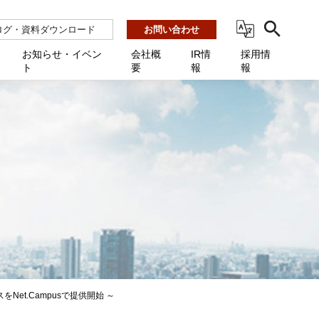
ログ・資料ダウンロード
お問い合わせ
お知らせ・イベン
会社概
IR情
採用情
ト
要
報
報
ビス
ント
ーション連携 AMF-SEC
業所一覧
用
機関向け
あるご質問 / お困りのときに
インバックアップ
プ会社一覧
体向け
発生時に必要な情報
ナー
展示会・学会
援 Net.Pro
型インシデントレスポンス訓練基盤 NetQuest
ト
ーシティ推進
高・教育委員会向け
サイトサービス契約中のお客様へ
 Net.Monitor
m
ステークホルダー方針
向け
 Net.Assist
業向け
守 Net.Cover
向け
理 Net.AMF
研修 Net.Campus
et.Campusで提供開始 ～