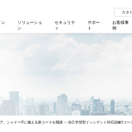
カタ
ィン
ソリューショ
セキュリテ
サポー
お客様事
ン
ィ
ト
例
らせ
サー
イベ
N
リューション Allied SecureWAN
せ
福祉
報
用
アプリケ
製造業
国内事
中途採
医療
よく
化
ィ対策・支援 Net.CyberSecurity
覧
・自治体
オフラ
企業
グルー
自治
障害
チ
お知らせ
無線LAN
セミ
導入支
クラウド
理
et.Monitor
アル・ファームウェア
等学校
認定
イベン
ダイバ
小中
オン
運用支援
／ルーター
ネットワーク管理
Platfor
ド管理
ト対象バージョン一覧
全活動
マルチ
大学
業務代行
リティ
メディアコンバーター
ー仮想化
製造
製品保
ミック製品
パートナー製品
センター
企業
統合管
を探す
策
教育・
、シャドーITに備える新コースを開講 ～ 自己学習型インシデント対応訓練3コースをN