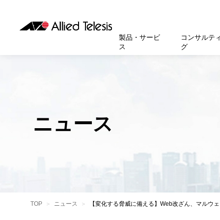
製品・サービ
コンサルテ
ス
グ
製品
お知
無線LA
SASEソ
お知ら
医療・
基本情
新卒採
製品・サービス
ソリューション
セキュリティ
サポート
お客様事例
お知らせ・イベント
会社概要
採用情報
帯域強
セキュリテ
規約一
官公庁
沿革
スイッ
重要な
トップページへ
トップページへ
トップページへ
トップページへ
トップページへ
トップページへ
ニュース
運用管
運用支援 N
マニュ
小中高
受賞・
UTM
クラウ
サポー
大学
環境保
セキュ
サーバ
アカデ
データ
製品
BCP対
TOP
ニュース
【変化する脅威に備える】Web改ざん、マルウェア