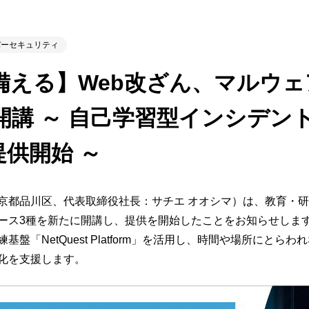
ビゲーション
視
システム構成アシスト
クラ
Platf
バーセキュリティ
セキュ
他
える】Web改ざん、マルウェ
SAS
連資料・証明書など
オフ
講 ～ 自己学習型インシデン
証
光回
品・サービス連携 企業一覧
で提供開始 ～
製品
了予定製品／販売終了製品
都品川区、代表取締役社長：サチエ オオシマ）は、教育・研修サー
ース3種を新たに開講し、提供を開始したことをお知らせしま
盤「NetQuest Platform」を活用し、時間や場所にと
化を支援します。