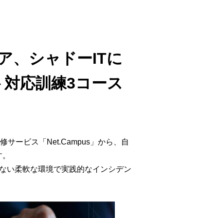
ウド型インシデントレスポンス訓練基盤 NetQuest
orm
リティ対策・支援 Net.CyberSecurity
ア、シャドーITに
Eソリューション Allied SecureWAN
ラインバックアップ
ト対応訓練3コース
線 アライド光
サブスクリプション
ビス「Net.Campus」から、自
す。
らわれない柔軟な環境で実践的なインシデン