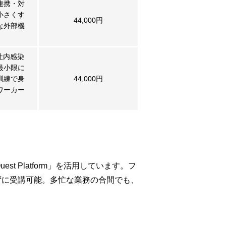
連携・対
小さくす
44,000円
な外部機
社内感染
最小限に
訓練で身
44,000円
ワーカー
 Platform」を活用しています。フ
ずに受講可能。多忙な業務の合間でも、