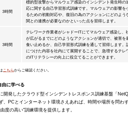
標的型攻撃からマルウェア感染のインシデント発生時の
応に関する自己学習形式訓練です。マルウェアの影響を
3時間
るための初動対応や、復旧の為のアクションにどのよう
関との連携が必要なのかといった点を習得します。
テレワーク作業者がシャドーITにてマルウェア感染し、
が広がるまでにどのようなアクションが適切で、被害を
3時間
食い止めるか、自己学習形式訓練を通して習得します。
につけた内容を社内にて展開することで、急増するテレ
のITリテラシーの向上に役立てることができます。
は
こちら
からご確認ください。
自由に学べる
発したクラウド型インシデントレスポンス訓練基盤「NetQuest
ず、PCとインターネット環境さえあれば、時間や場所を問わ
自由度の高い”訓練環境を提供します。