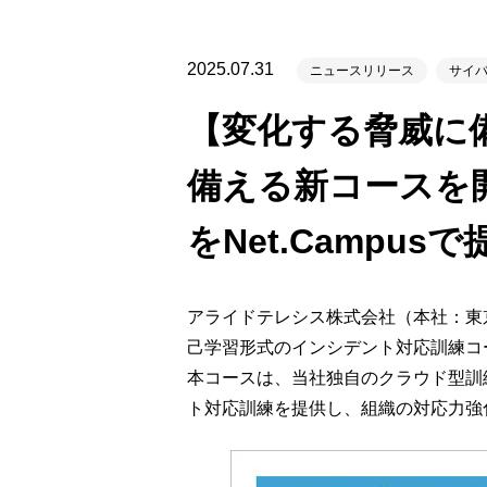
製品ナ
映像監
2025.07.31
ニュースリリース
サイ
その
【変化する脅威に備
製品関
備える新コースを開
動作検
他社製
をNet.Campus
販売終
アライドテレシス株式会社（本社：東京
己学習形式のインシデント対応訓練コ
本コースは、当社独自のクラウド型訓練基
ト対応訓練を提供し、組織の対応力強