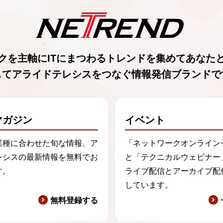
クを主軸に
ITにまつわるトレンド
を集めて
あなた
してアライドテレシスをつなぐ
情報発信ブランド
で
マガジン
イベント
業種に合わせた旬な情報、ア
「ネットワークオンライン
レシスの最新情報を無料でお
と「テクニカルウェビナー
す。
ライブ配信とアーカイブ配
しています。
無料登録する