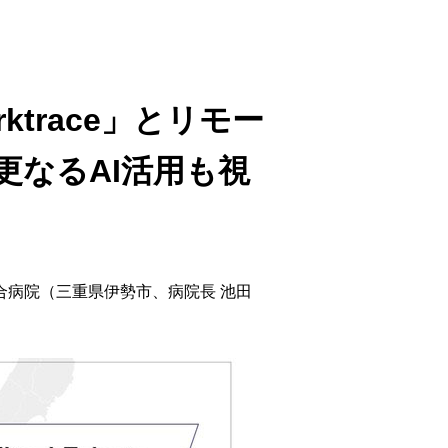
ウド型インシデントレスポンス訓練基盤 NetQuest
orm
リティ対策・支援 Net.CyberSecurity
trace」とリモー
Eソリューション Allied SecureWAN
ラインバックアップ
なるAI活用も視
線 アライド光
サブスクリプション
合病院（三重県伊勢市、病院長 池田