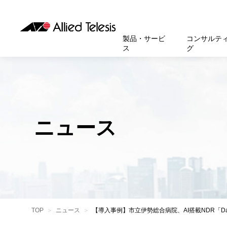
製品・サービ
コンサルテ
ス
グ
製品
お知
無線LA
SASEソ
お知ら
医療・
基本情
新卒採
製品・サービス
ソリューション
セキュリティ
サポート
お客様事例
お知らせ・イベント
会社概要
採用情報
帯域強
セキュリテ
規約一
官公庁
沿革
スイッ
重要な
トップページへ
トップページへ
トップページへ
トップページへ
トップページへ
トップページへ
ニュース
運用管
運用支援 N
マニュ
小中高
受賞・
UTM
クラウ
サポー
大学
環境保
セキュ
サーバ
アカデ
データ
製品
BCP対
TOP
ニュース
【導入事例】市立伊勢総合病院、AI搭載NDR「D