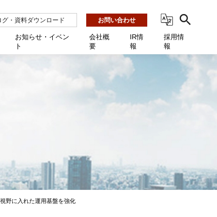
ログ・資料ダウンロード
お問い合わせ
お知らせ・イベン
会社概
IR情
採用情
ト
要
報
報
ビス
ント
ーション連携 AMF-SEC
業所一覧
用
機関向け
あるご質問 / お困りのときに
インバックアップ
プ会社一覧
体向け
発生時に必要な情報
ナー
展示会・学会
援 Net.Pro
型インシデントレスポンス訓練基盤 NetQuest
ト
ーシティ推進
高・教育委員会向け
サイトサービス契約中のお客様へ
 Net.Monitor
m
ステークホルダー方針
向け
 Net.Assist
業向け
守 Net.Cover
向け
理 Net.AMF
研修 Net.Campus
用も視野に入れた運用基盤を強化