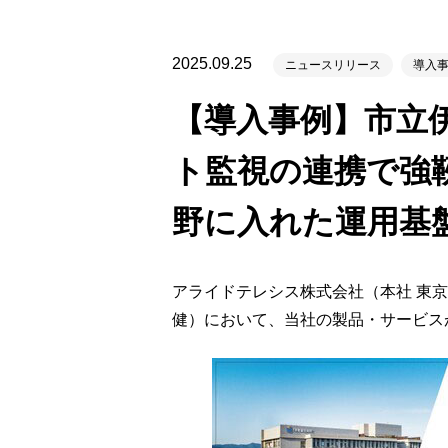
製品ナ
映像監
2025.09.25
ニュースリリース
導入
その
【導入事例】市立伊勢
製品関
ト監視の連携で強
動作検
他社製
野に入れた運用基
販売終
アライドテレシス株式会社（本社 東京
健）において、当社の製品・サービス