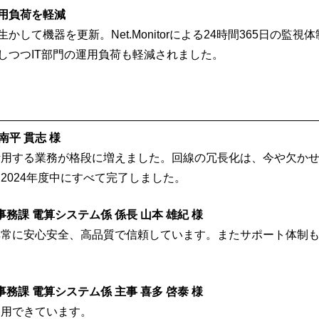
用負荷を軽減
して機器を更新。Net.Monitorによる24時間365日の監
しつつIT部門の運用負荷も軽減されました。
南平 貫志 様
活用する業務が格段に増えました。回線の冗長化は、今や欠か
2024年度中にすべて完了しました。
務課 電算システム係 係長 山本 雄紀 様
非常に安心安全、高品質で信頼しています。またサポート体制
務課 電算システム係 主事 喜多 啓泰 様
運用できています。