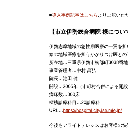
■
導入事例記事はこちら
よりご覧いた
【市立伊勢総合病院 様につい
伊勢志摩地域の急性期医療の一翼を担
線の地域医療を担うかかりつけ医との
所在地…三重県伊勢市楠部町3038番地
事業管理者…中村 昌弘
院長…池田 健
開設…2005年（市町村合併による開
病床数…300床
標榜診療科目…20診療科
URL…
https://hospital.city.ise.mie.jp/
今後もアライドテレシスはお客様の快