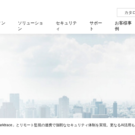
カタ
ィン
ソリューショ
セキュリテ
サポー
お客様事
ン
ィ
ト
例
らせ
サー
イベ
N
リューション Allied SecureWAN
せ
福祉
報
用
アプリケ
製造業
国内事
中途採
医療
よく
化
ィ対策・支援 Net.CyberSecurity
覧
・自治体
オフラ
企業
グルー
自治
障害
チ
お知らせ
無線LAN
セミ
導入支
クラウド
理
et.Monitor
アル・ファームウェア
等学校
認定
イベン
ダイバ
小中
オン
運用支援
／ルーター
ネットワーク管理
Platfor
ド管理
ト対象バージョン一覧
全活動
マルチ
大学
業務代行
リティ
メディアコンバーター
ー仮想化
製造
製品保
ミック製品
パートナー製品
センター
企業
統合管
を探す
策
教育・
arktrace」とリモート監視の連携で強靭なセキュリティ体制を実現。更なるAI活