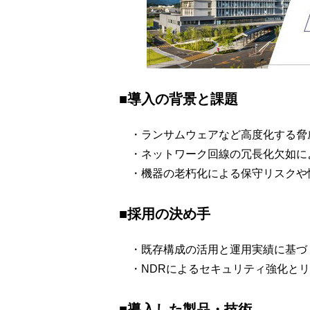
■導入の背景と課題
・ランサムウェアなど高度化する脅
・ネットワーク回線の冗長化欠如に
・機器の老朽化による保守リスクや
■採用の決め手
・既存構成の活用と運用実績に基づ
・NDRによるセキュリティ強化とリ
■導入した製品・技術