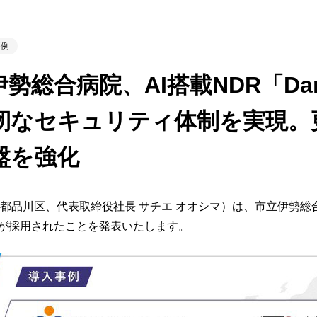
ビゲーション
視
システム構成アシスト
クラ
Platf
事例
セキュ
他
総合病院、AI搭載NDR「Dark
SAS
連資料・証明書など
オフ
靭なセキュリティ体制を実現。更
証
光回
品・サービス連携 企業一覧
盤を強化
製品
了予定製品／販売終了製品
都品川区、代表取締役社長 サチエ オオシマ）は、市立伊勢総
が採用されたことを発表いたします。