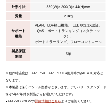
外形寸法
330(W)× 200(D)× 44(H)mm
質量
2.3kg
VLAN、LDF検出機能、IEEE 802.1X認証、
サポート
QoS、ポートトランキング（スタティッ
機能
ク）、
ポートミラーリング、フローコントロール
製品保証
5年
期間
※動作時温度は、AT-SPSX、AT-SPLX10a使用時のみ0~40℃対応と
なります。
※本製品は保守バンドル型番がございます。デリバリースタンダード
保守5年/7年付き製品からお選びいただけます｡
●AT-GS950/28 V2の
詳細情報はこちら
よりご確認ください。