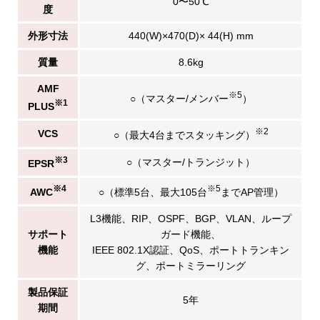
0〜50℃
度
外形寸法
440(W)×470(D)× 44(H) mm
質量
8.6kg
AMF
※5
○（マスター/メンバー
）
※1
PLUS
※2
VCS
○（最大4台までスタッキング）
※3
○（マスター/トランジット）
EPSR
※4
※5
AWC
○（標準5台、最大105台
までAP管理）
L3機能、RIP、OSPF、BGP、VLAN、ループ
サポート
ガード機能、
機能
IEEE 802.1X認証、QoS、ポートトランキン
グ、ポートミラーリング
製品保証
5年
期間