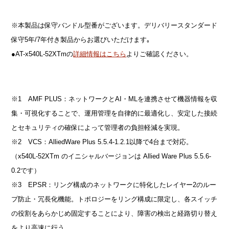
※本製品は保守バンドル型番がございます。デリバリースタンダード
保守5年/7年付き製品からお選びいただけます｡
●AT-x540L-52XTmの
詳細情報はこちら
よりご確認ください。
※1 AMF PLUS：ネットワークとAI・MLを連携させて機器情報を収
集・可視化することで、運用管理を自律的に最適化し、安定した接続
とセキュリティの確保によって管理者の負担軽減を実現。
※2 VCS：AlliedWare Plus 5.5.4-1.2.1以降で4台まで対応。
（x540L-52XTm のイニシャルバージョンは Allied Ware Plus 5.5.6-
0.2です）
※3 EPSR：リング構成のネットワークに特化したレイヤー2のルー
プ防止・冗長化機能。トポロジーをリング構成に限定し、各スイッチ
の役割をあらかじめ固定することにより、障害の検出と経路切り替え
をより高速に行う。