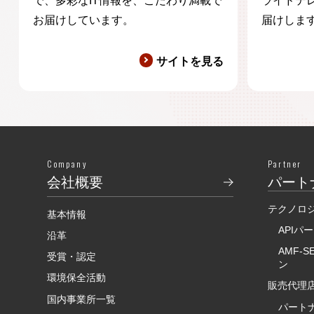
で、多彩なIT情報を、こだわり満載で
ライドテ
お届けしています。
届けしま
サイトを見る
Company
Partner
会社概要
パート
テクノロ
基本情報
APIパ
沿革
AMF-
受賞・認定
ン
環境保全活動
販売代理店
国内事業所一覧
パート