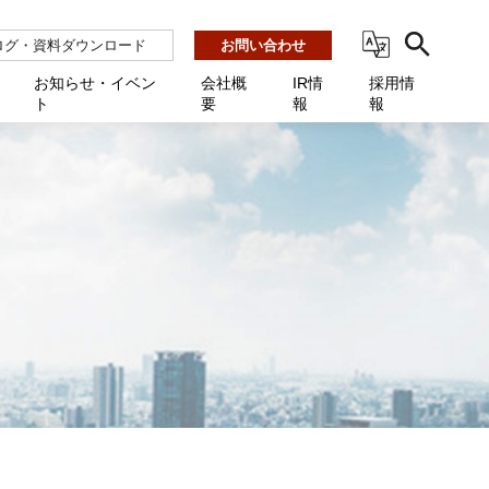
ログ・資料ダウンロード
お問い合わせ
お知らせ・イベン
会社概
IR情
採用情
ト
要
報
報
ビス
ント
ーション連携 AMF-SEC
業所一覧
用
機関向け
あるご質問 / お困りのときに
インバックアップ
プ会社一覧
体向け
発生時に必要な情報
ナー
展示会・学会
援 Net.Pro
型インシデントレスポンス訓練基盤 NetQuest
ト
ーシティ推進
高・教育委員会向け
サイトサービス契約中のお客様へ
 Net.Monitor
m
ステークホルダー方針
向け
 Net.Assist
業向け
守 Net.Cover
向け
理 Net.AMF
研修 Net.Campus