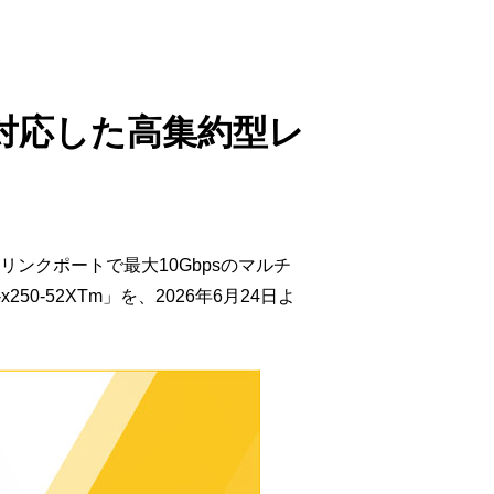
ウド型インシデントレスポンス訓練基盤 NetQuest
orm
リティ対策・支援 Net.CyberSecurity
対応した高集約型レ
Eソリューション Allied SecureWAN
ラインバックアップ
線 アライド光
ンクポートで最大10Gbpsのマルチ
サブスクリプション
0-52XTm」を、2026年6月24日よ