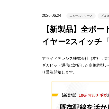
製品ナ
映像監
2026.06.24
ニュースリリース
プロ
その
【新製品】全ポー
製品関
イヤー2スイッチ「AT
動作検
他社製
アライドテレシス株式会社（本社：東京
販売終
ギガビット通信に対応した高集約型レイヤー
り受注開始します。