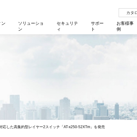
カタ
ィン
ソリューショ
セキュリテ
サポー
お客様事
ン
ィ
ト
例
らせ
サー
イベ
N
リューション Allied SecureWAN
せ
福祉
報
用
アプリケ
製造業
国内事
中途採
医療
よく
化
ィ対策・支援 Net.CyberSecurity
覧
・自治体
オフラ
企業
グルー
自治
障害
チ
お知らせ
無線LAN
セミ
導入支
クラウド
理
et.Monitor
アル・ファームウェア
等学校
認定
イベン
ダイバ
小中
オン
運用支援
／ルーター
ネットワーク管理
Platfor
ド管理
ト対象バージョン一覧
全活動
マルチ
大学
業務代行
リティ
メディアコンバーター
ー仮想化
製造
製品保
ミック製品
パートナー製品
センター
企業
統合管
を探す
策
教育・
した高集約型レイヤー2スイッチ「AT-x250-52XTm」を発売