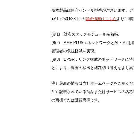
※本製品は保守バンドル型番がございます。デリ
●AT-x250-52XTmの
詳細情報はこちら
よりご確
(※1) 対応スタックモジュール装着時。
(※2) AMF PLUS：ネットワークとAI
管理者の負担軽減を実現。
(※3) EPSR：リング構成のネットワーク
とにより、障害の検出と経路切り替えをより高
注）最新の情報は当社ホームページをご覧くだ
注）記載されている商品またはサービスの名称
の商標または登録商標です。