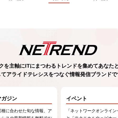
クを主軸に
ITにまつわるトレンド
を集めて
あなた
してアライドテレシスをつなぐ
情報発信ブランド
で
マガジン
イベント
業種に合わせた旬な情報、ア
「ネットワークオンライン