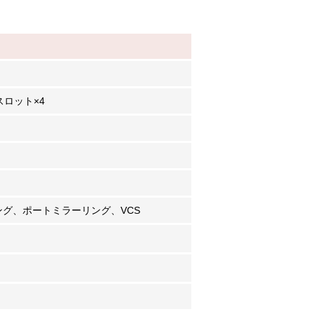
P+スロット×4
キング、ポートミラーリング、VCS