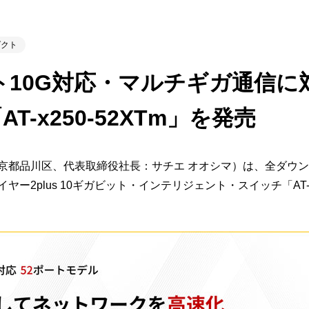
ビゲーション
視
システム構成アシスト
クラ
Platf
ダクト
セキュ
他
ト10G対応・マルチギガ通信に
SAS
連資料・証明書など
オフ
-x250-52XTm」を発売
証
光回
品・サービス連携 企業一覧
都品川区、代表取締役社長：サチエ オオシマ）は、全ダウンリ
製品
了予定製品／販売終了製品
2plus 10ギガビット・インテリジェント・スイッチ「AT-x25