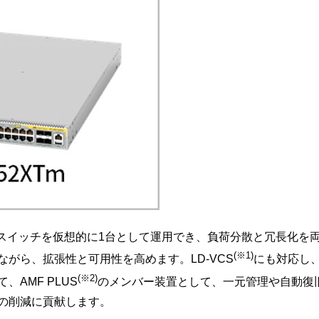
台のスイッチを仮想的に1台として運用でき、負荷分散と冗長化
(※1)
がら、拡張性と可用性を高めます。LD-VCS
にも対応し
(※2)
AMF PLUS
のメンバー装置として、一元管理や自動復
の削減に貢献します。