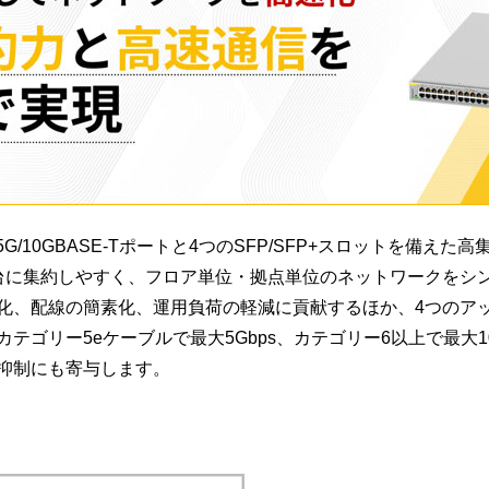
.5G/5G/10GBASE-Tポートと4つのSFP/SFP+スロットを
1台に集約しやすく、フロア単位・拠点単位のネットワークをシ
化、配線の簡素化、運用負荷の軽減に貢献するほか、4つのア
テゴリー5eケーブルで最大5Gbps、カテゴリー6以上で最大1
抑制にも寄与します。