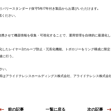
バリースタンダード保守5年/7年付き製品からお選びいただけます｡
認ください。
・MLを連携させて機器情報を収集・可視化することで、運用管理を自律的に最適
に特化したレイヤー2のループ防止・冗長化機能。トポロジーをリング構成に限
速に行う。
さい。
等はアライドテレシスホールディングス株式会社、アライドテレシス株式会
前の記事
一覧に戻る
次の記事