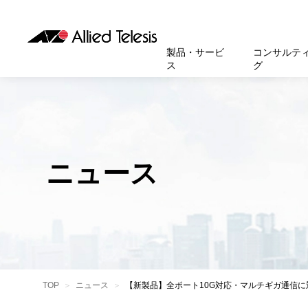
製品・サービ
コンサルテ
ス
グ
製品
お知
無線LA
SASEソ
お知ら
医療・
基本情
新卒採
製品・サービス
ソリューション
セキュリティ
サポート
お客様事例
お知らせ・イベント
会社概要
採用情報
帯域強
セキュリテ
規約一
官公庁
沿革
スイッ
重要な
トップページへ
トップページへ
トップページへ
トップページへ
トップページへ
トップページへ
ニュース
運用管
運用支援 N
マニュ
小中高
受賞・
UTM
クラウ
サポー
大学
環境保
セキュ
サーバ
アカデ
データ
製品
BCP対
TOP
ニュース
【新製品】全ポート10G対応・マルチギガ通信に対応