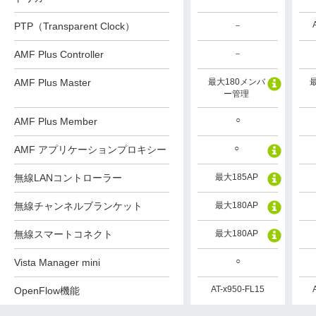
PTP（Transparent Clock）
－
－
－
AMF Plus Controller
－
－
－
最大180メンバ
AMF Plus Master
最大180メンバ
最大180メンバ
ー管理
ー管理
ー管理
○
○
○
AMF Plus Member
○
○
○
AMF アプリケーションプロキシー
最大185AP
無線LANコントローラー
最大185AP
最大185AP
最大180AP
無線チャンネルブランケット
最大180AP
最大180AP
最大180AP
無線スマートコネクト
最大180AP
最大180AP
○
○
○
Vista Manager mini
AT-x950-FL15
AT-x950-FL15
AT-x950-FL15
OpenFlow機能