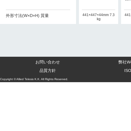
441×449×44mm 7.6
441×447×44mm 7.3
441×447×44mm 7.3
441
外形寸法(W×D×H) 質量
kg
kg
kg
お問い合わせ
弊社W
品質方針
IS
Copyright © Allied Telesis K.K. All Rights Reserved.