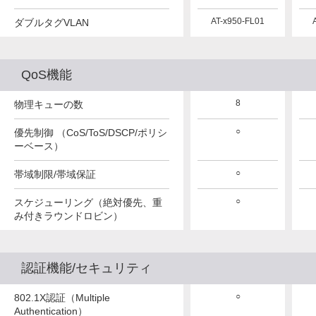
AT-x950-FL01
AT-x950-FL01
AT-x950-FL01
ダブルタグVLAN
QoS機能
8
8
8
物理キューの数
○
○
○
優先制御 （CoS/ToS/DSCP/ポリシ
ーベース）
○
○
○
帯域制限/帯域保証
○
○
○
スケジューリング（絶対優先、重
み付きラウンドロビン）
認証機能/セキュリティ
○
○
○
802.1X認証（Multiple
Authentication）