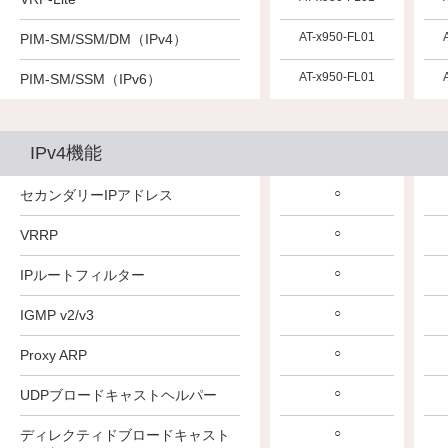
AT-x950-FL01
AT-x950-FL01
AT-x950-FL01
PIM-SM/SSM/DM（IPv4）
AT-x950-FL01
AT-x950-FL01
AT-x950-FL01
PIM-SM/SSM（IPv6）
IPv4機能
○
○
○
セカンダリーIPアドレス
○
○
○
VRRP
○
○
○
IPルートフィルター
○
○
○
IGMP v2/v3
○
○
○
Proxy ARP
○
○
○
UDPブロードキャストヘルパー
○
○
○
ディレクティドブロードキャスト