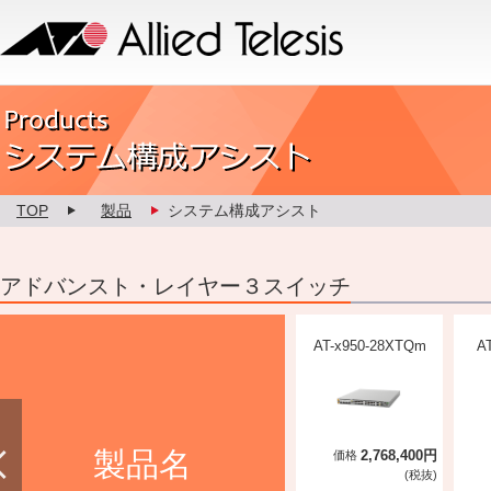
Allied Telesis
Product カスタマイズ
TOP
製品
システム構成アシスト
アドバンスト・レイヤー３スイッチ
AT-x950-52XTQm
AT-x950-28XSQ
AT-x950-28XTQm
A
製品名
2,974,100円
2,768,400円
2,768,400円
価格
価格
価格
(税抜)
(税抜)
(税抜)