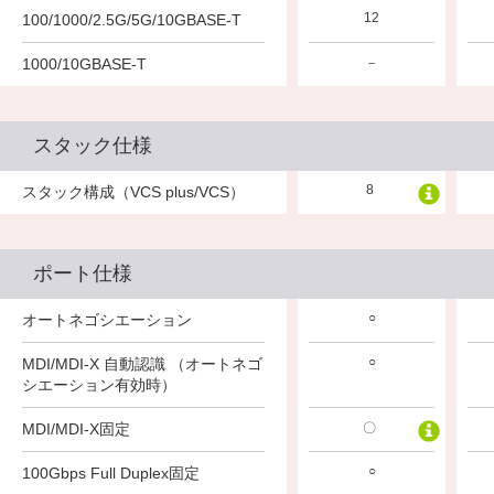
12
12
100/1000/2.5G/5G/10GBASE-T
－
1000/10GBASE-T
－
－
－
スタック仕様
8
8
8
スタック構成（VCS plus/VCS）
ポート仕様
○
○
○
オートネゴシエーション
○
○
○
MDI/MDI-X 自動認識 （オートネゴ
シエーション有効時）
MDI/MDI-X固定
〇
－
〇
○
○
○
100Gbps Full Duplex固定