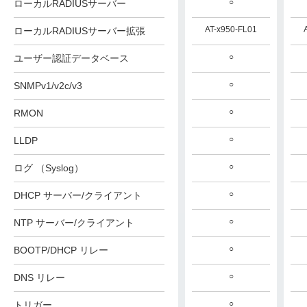
○
○
○
ローカルRADIUSサーバー
AT-x950-FL01
AT-x950-FL01
AT-x950-FL01
ローカルRADIUSサーバー拡張
○
○
○
ユーザー認証データベース
○
○
○
SNMPv1/v2c/v3
○
○
○
RMON
○
○
○
LLDP
○
○
○
ログ （Syslog）
○
○
○
DHCP サーバー/クライアント
○
○
○
NTP サーバー/クライアント
○
○
○
BOOTP/DHCP リレー
○
○
○
DNS リレー
○
○
○
トリガー