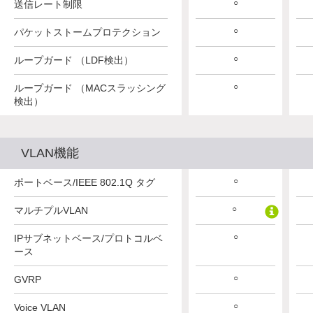
○
○
○
送信レート制限
○
○
○
パケットストームプロテクション
○
○
○
ループガード （LDF検出）
○
○
○
ループガード （MACスラッシング
検出）
VLAN機能
○
○
○
ポートベース/IEEE 802.1Q タグ
○
○
○
マルチプルVLAN
○
○
○
IPサブネットベース/プロトコルベ
ース
○
○
○
GVRP
○
○
○
Voice VLAN