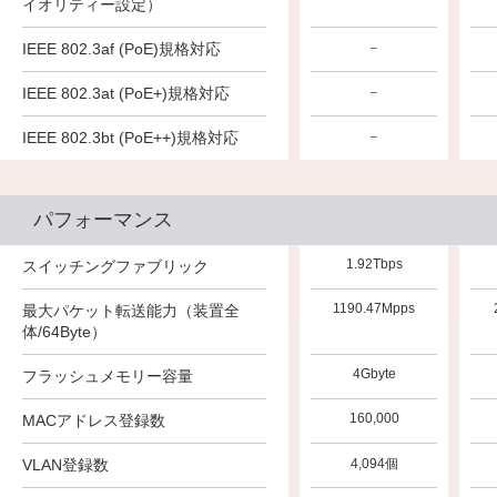
イオリティー設定）
IEEE 802.3af (PoE)規格対応
－
－
－
IEEE 802.3at (PoE+)規格対応
－
－
－
IEEE 802.3bt (PoE++)規格対応
－
－
－
パフォーマンス
1.92Tbps
1.92Tbps
1.92Tbps
スイッチングファブリック
1309.52Mpps
1190.47Mpps
1190.47Mpps
最大パケット転送能力（装置全
体/64Byte）
4Gbyte
4Gbyte
4Gbyte
フラッシュメモリー容量
160,000
160,000
160,000
MACアドレス登録数
VLAN登録数
4,094個
4,094個
4,094個