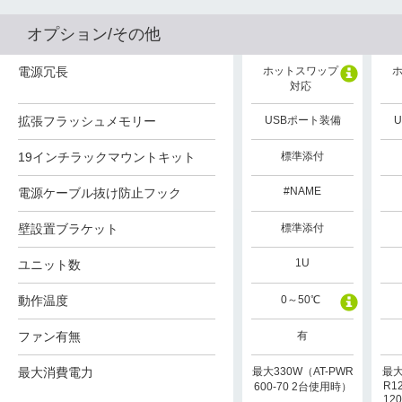
オプション/その他
ホットスワップ
電源冗長
ホットスワップ
ホットスワップ
対応
対応
対応
USBポート装備
拡張フラッシュメモリー
USBポート装備
USBポート装備
19インチラックマウントキット
標準添付
標準添付
標準添付
#NAME
#NAME
#NAME
電源ケーブル抜け防止フック
壁設置ブラケット
標準添付
標準添付
標準添付
1U
1U
1U
ユニット数
動作温度
0～50℃
0～50℃
0～50℃
ファン有無
有
有
有
最大320W（AT-PWR
最大消費電力
最大300W（AT-PWR
最大330W（AT-PWR
最大
R12
600-70 2台使用時）
600-70 2台使用時）
600-70 2台使用時）
12