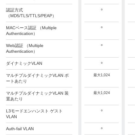
○
○
○
認証方式
（MD5/TLS/TTLS/PEAP）
○
○
○
MACベース認証 （Multiple
Authentication）
○
○
○
Web認証 （Multiple
Authentication）
○
○
○
ダイナミックVLAN
マルチプルダイナミックVLAN ポ
最大1,024
最大1,024
最大1,024
ートあたり
マルチプルダイナミックVLAN 装
最大1,024
最大1,024
最大1,024
置あたり
○
○
○
L3モードエンハンスト ゲスト
VLAN
○
○
○
Auth-fail VLAN